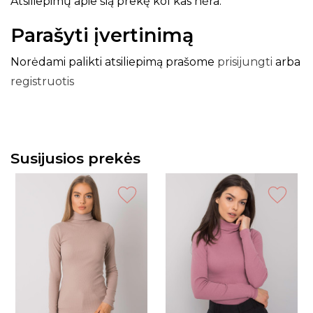
Atsiliepimų apie šią prekę kol kas nėra.
Parašyti įvertinimą
Norėdami palikti atsiliepimą prašome
prisijungti
arba
registruotis
Susijusios prekės