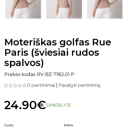
Moteriškas golfas Rue
Paris (šviesiai rudos
spalvos)
Prekės kodas: RV-BZ-7182.01 P
0 įvertinimai
|
Parašyti įvertinimą
24.90€
SANDĖLYJE
Dydis
Kiekis