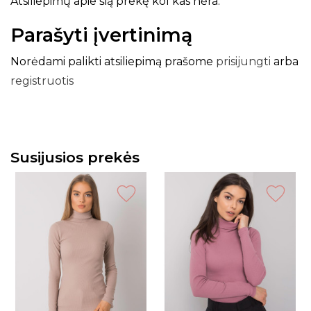
Atsiliepimų apie šią prekę kol kas nėra.
Parašyti įvertinimą
Norėdami palikti atsiliepimą prašome
prisijungti
arba
registruotis
Susijusios prekės