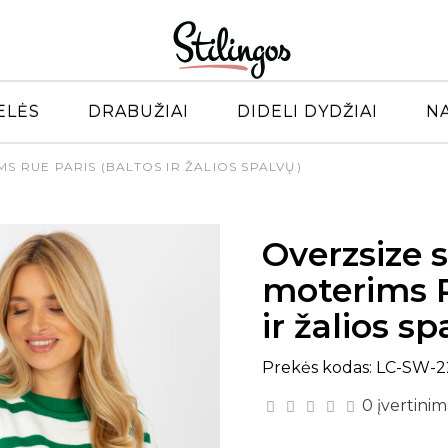
ELĖS
DRABUŽIAI
DIDELI DYDŽIAI
N
MS RUE PARIS (BALTOS IR ŽALIOS SPALVŲ)
Overzsize s
moterims R
ir žalios sp
Prekės kodas: LC-SW-2
0 įvertinim