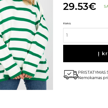
29.53€
S
Kiekis
Į k
PRISTATYMAS 
Nemokamas pri