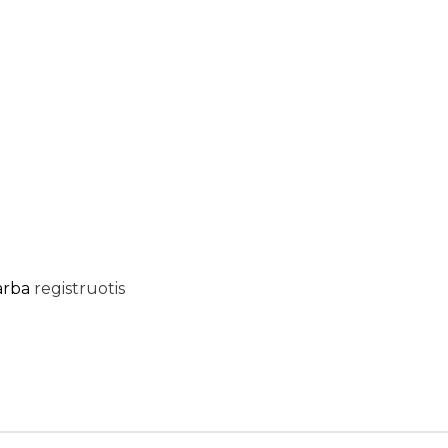
arba
registruotis