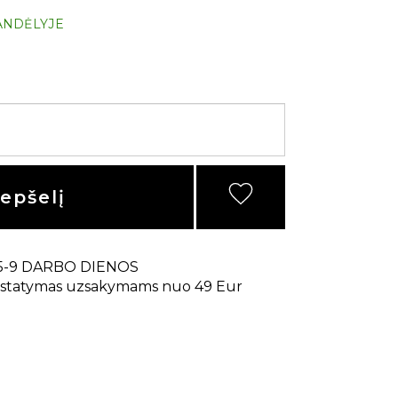
ANDĖLYJE
repšelį
5-9 DARBO DIENOS
statymas uzsakymams nuo 49 Eur