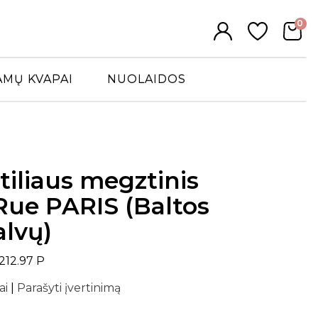
0
AMŲ KVAPAI
NUOLAIDOS
tiliaus megztinis
ue PARIS (Baltos
alvų)
212.97 P
ai
|
Parašyti įvertinimą