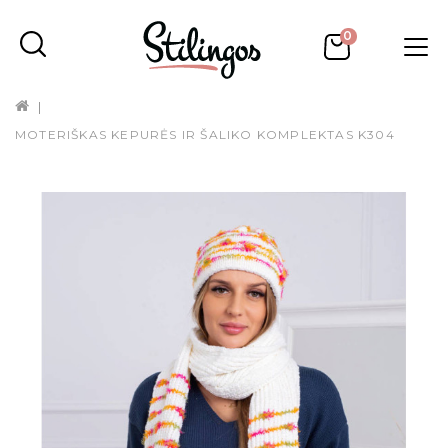
0
MOTERIŠKAS KEPURĖS IR ŠALIKO KOMPLEKTAS K304