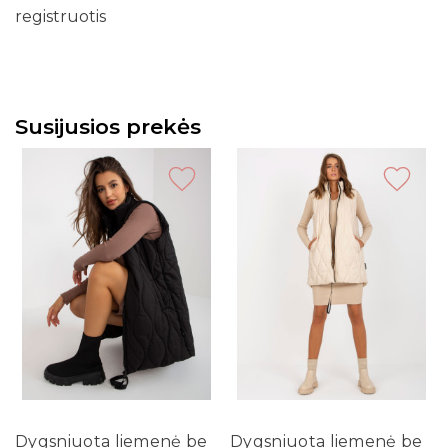
registruotis
Susijusios prekės
Dygsniuota liemenė be
Dygsniuota liemenė be