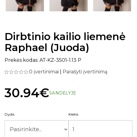
Dirbtinio kailio liemenė
Raphael (Juoda)
Prekės kodas: AT-KZ-3501-1.13 P
0 įvertinimai
|
Parašyti įvertinimą
30.94€
SANDĖLYJE
Dydis
Kiekis