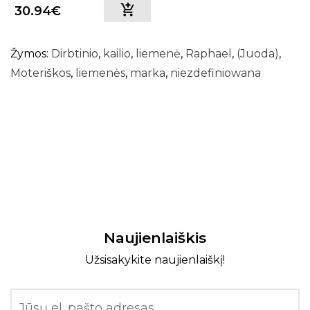
motyvais Relevance
30.94€
(Smėlio spalvos)
Žymos:
Dirbtinio
,
kailio
,
liemenė
,
Raphael
,
(Juoda)
,
Moteriškos
,
liemenės
,
marka
,
niezdefiniowana
Naujienlaiškis
Užsisakykite naujienlaiškį!