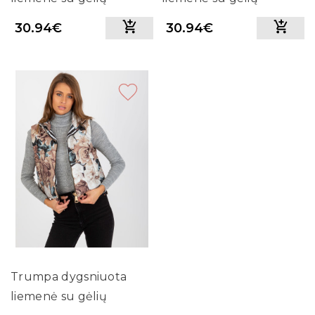
motyvais Relevance
motyvais Relevance
30.94€
30.94€
(Žalios spalvos)
(Juodos spalvos)
Trumpa dygsniuota
liemenė su gėlių