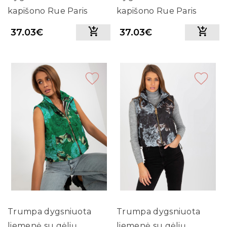
kapišono Rue Paris
kapišono Rue Paris
(Juoda)
(Smėlio spalvos)
37.03€
37.03€
Trumpa dygsniuota
Trumpa dygsniuota
liemenė su gėlių
liemenė su gėlių