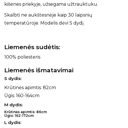
kišenes priekyje, užsegama užtrauktuku.
Skalbti ne aukštesnėje kaip 30 laipsnių
temperatūroje. Modelis dėvi S dydį.
Liemenės sudėtis:
100% poliesteris
Liemenės išmatavimai
S dydis:
Krūtinės apimtis: 82cm
Ūgis: 160-164cm
M dydis:
Krūtinės apimtis: 86cm
Ūgis: 162-172cm
L dydis: