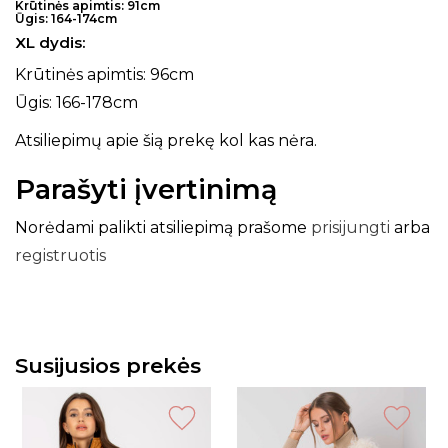
Krūtinės apimtis: 91cm
Ūgis: 164-174cm
XL dydis:
Krūtinės apimtis: 96cm
Ūgis: 166-178cm
Atsiliepimų apie šią prekę kol kas nėra.
Parašyti įvertinimą
Norėdami palikti atsiliepimą prašome
prisijungti
arba
registruotis
Susijusios prekės