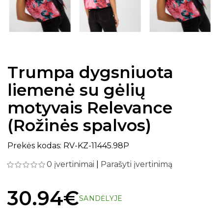
Trumpa dygsniuota
liemenė su gėlių
motyvais Relevance
(Rožinės spalvos)
Prekės kodas: RV-KZ-11445.98P
0 įvertinimai
|
Parašyti įvertinimą
30.94€
SANDĖLYJE