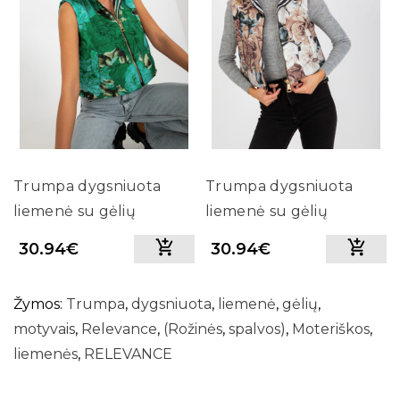
Trumpa dygsniuota
Trumpa dygsniuota
liemenė su gėlių
liemenė su gėlių
motyvais Relevance
motyvais Relevance
30.94€
30.94€
(Žalios spalvos)
(Smėlio spalvos)
Žymos:
Trumpa
,
dygsniuota
,
liemenė
,
gėlių
,
motyvais
,
Relevance
,
(Rožinės
,
spalvos)
,
Moteriškos
,
liemenės
,
RELEVANCE