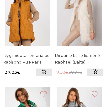
Dygsniuota liemenė be
Dirbtinio kailio liemenė
kapišono Rue Paris
Raphael (Balta)
(Garstyčių spalvos)
37.03€
9.90€
30.94€