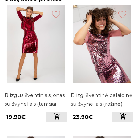
Blizgus šventinis sijonas
Blizgi šventinė palaidinė
su žvyneliais (tamsiai
su žvyneliais (rožinė)
raudonas)
19.90€
23.90€