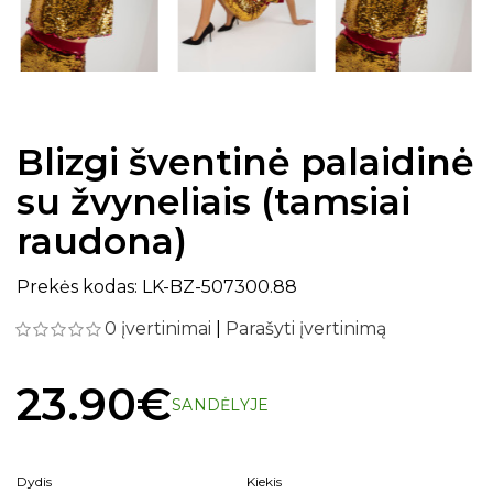
Blizgi šventinė palaidinė
su žvyneliais (tamsiai
raudona)
Prekės kodas: LK-BZ-507300.88
0 įvertinimai
|
Parašyti įvertinimą
23.90€
SANDĖLYJE
Dydis
Kiekis