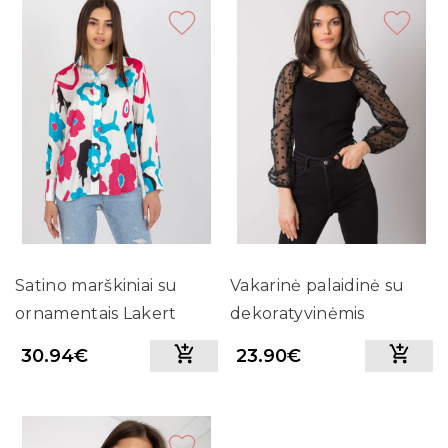
Satino marškiniai su
Vakarinė palaidinė su
ornamentais Lakert
dekoratyvinėmis
(balti)
rankovėmis (juoda)
30.94€
23.90€