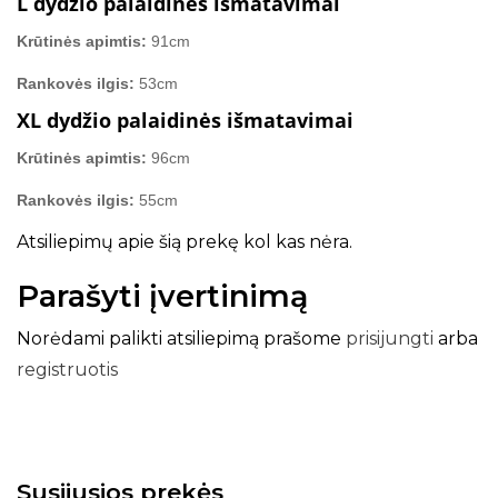
L dydžio palaidinės išmatavimai
Krūtinės apimtis:
91cm
Rankovės ilgis:
53cm
XL dydžio palaidinės išmatavimai
Krūtinės apimtis:
96cm
Rankovės ilgis:
55cm
Atsiliepimų apie šią prekę kol kas nėra.
Parašyti įvertinimą
Norėdami palikti atsiliepimą prašome
prisijungti
arba
registruotis
Susijusios prekės