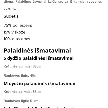
sijonu. Palaidinės žvyneliai keičia spalvą iš tamsiai raudonos į
auksinę.
Sudėtis:
75% poliesteris
15% viskozė
10% elastanas
Palaidinės išmatavimai
S dydžio palaidinės išmatavimai
Krūtinės apimtis:
82cm
Rankovės ilgis:
49cm
M dydžio palaidinės išmatavimai
Krūtinės apimtis:
86cm
Rankovės ilgis:
51cm