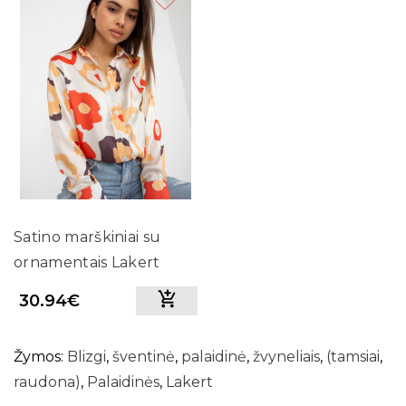
Satino marškiniai su
ornamentais Lakert
(balti)
30.94€
Žymos:
Blizgi
,
šventinė
,
palaidinė
,
žvyneliais
,
(tamsiai
,
raudona)
,
Palaidinės
,
Lakert