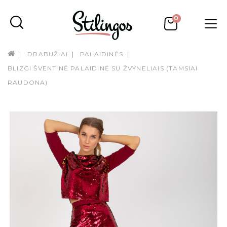
0
DRABUŽIAI
PALAIDINĖS
BLIZGI ŠVENTINĖ PALAIDINĖ SU ŽVYNELIAIS (TAMSIAI
RAUDONA)