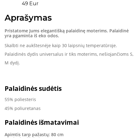
49 Eur
Aprašymas
Pristatome Jums elegantišką palaidinę moterims. Palaidinė
yra pgaminta iš eko odos.
Skalbti ne aukštesnėje kaip 30 laipsnių temperatūroje.
Palaidinės dydis universalus ir tiks moterims, nešiojančioms S,
M dydį.
Palaidinės sudėtis
55% poliesteris
45%
poliuretanas
Palaidinės išmatavimai
Apimtis tarp pažastų: 80 cm