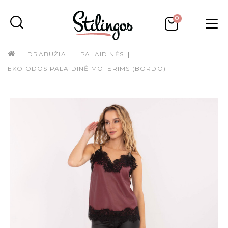
0
DRABUŽIAI
PALAIDINĖS
EKO ODOS PALAIDINĖ MOTERIMS (BORDO)