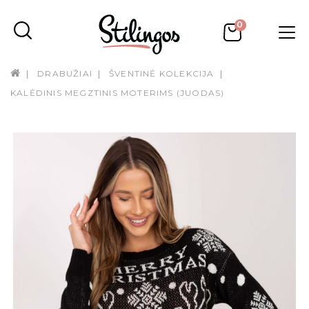
0
DRABUŽIAI
ŠVENTINĖ KOLEKCIJA
KALĖDINIS MEGZTINIS MOTERIMS (JUODAS)