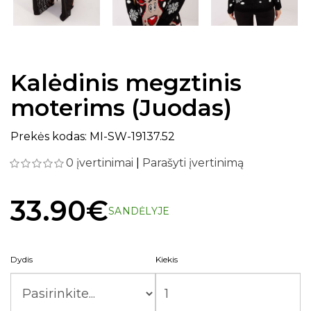
Kalėdinis megztinis
moterims (Juodas)
Prekės kodas: MI-SW-19137.52
0 įvertinimai
|
Parašyti įvertinimą
33.90€
SANDĖLYJE
Dydis
Kiekis