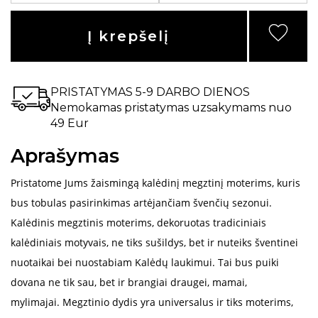
Į krepšelį
PRISTATYMAS 5-9 DARBO DIENOS
Nemokamas pristatymas uzsakymams nuo
49 Eur
Aprašymas
Pristatome Jums žaismingą kalėdinį megztinį moterims, kuris
bus tobulas pasirinkimas artėjančiam švenčių sezonui.
Kalėdinis megztinis moterims, dekoruotas tradiciniais
kalėdiniais motyvais, ne tiks sušildys, bet ir nuteiks šventinei
nuotaikai bei nuostabiam Kalėdų laukimui. Tai bus puiki
dovana ne tik sau, bet ir brangiai draugei, mamai,
mylimajai.
Megztinio dydis yra universalus ir tiks moterims,