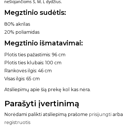
nešiojančioms S, M, L dydžius.
Megztinio sudėtis:
80% akrilas
20% poliamidas
Megztinio išmatavimai:
Plotis ties pažastimis: 96 cm
Plotis ties klubais: 100 cm
Rankovės ilgis: 46 cm
Visas ilgis: 65 cm
Atsiliepimų apie šią prekę kol kas nėra.
Parašyti įvertinimą
Norėdami palikti atsiliepimą prašome
prisijungti
arba
registruotis