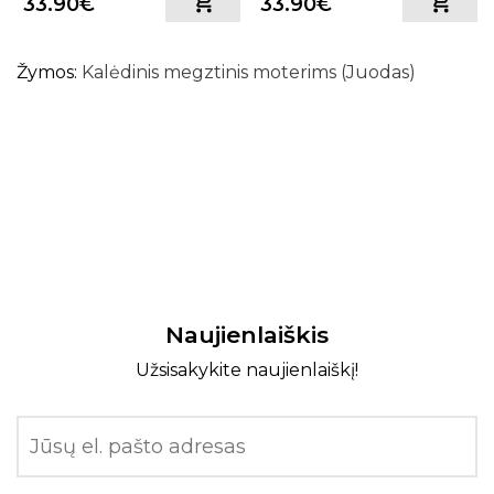
33.90€
33.90€
Žymos:
Kalėdinis megztinis moterims (Juodas)
Naujienlaiškis
Užsisakykite naujienlaiškį!