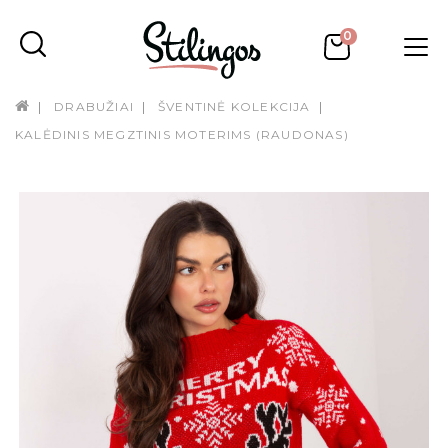
0
DRABUŽIAI
ŠVENTINĖ KOLEKCIJA
KALĖDINIS MEGZTINIS MOTERIMS (RAUDONAS)