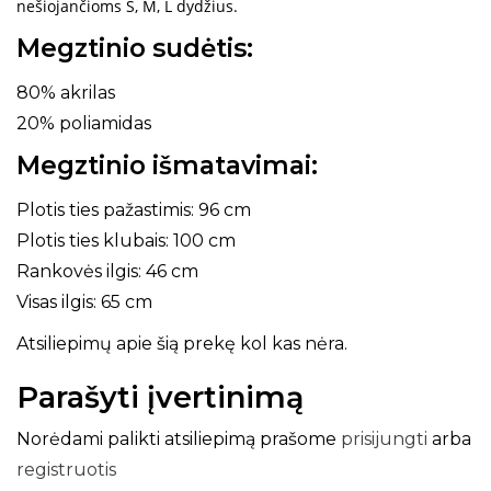
nešiojančioms S, M, L dydžius.
Megztinio sudėtis:
80% akrilas
20% poliamidas
Megztinio išmatavimai:
Plotis ties pažastimis: 96 cm
Plotis ties klubais: 100 cm
Rankovės ilgis: 46 cm
Visas ilgis: 65 cm
Atsiliepimų apie šią prekę kol kas nėra.
Parašyti įvertinimą
Norėdami palikti atsiliepimą prašome
prisijungti
arba
registruotis