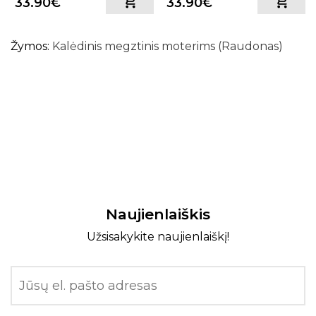
33.90€
33.90€
Žymos:
Kalėdinis megztinis moterims (Raudonas)
Naujienlaiškis
Užsisakykite naujienlaiškį!