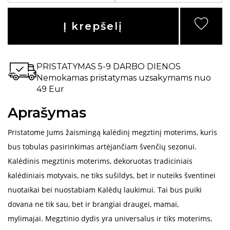
Į krepšelį
PRISTATYMAS 5-9 DARBO DIENOS
Nemokamas pristatymas uzsakymams nuo
49 Eur
Aprašymas
Pristatome Jums žaismingą kalėdinį megztinį moterims, kuris
bus tobulas pasirinkimas artėjančiam švenčių sezonui.
Kalėdinis megztinis moterims, dekoruotas tradiciniais
kalėdiniais motyvais, ne tiks sušildys, bet ir nuteiks šventinei
nuotaikai bei nuostabiam Kalėdų laukimui. Tai bus puiki
dovana ne tik sau, bet ir brangiai draugei, mamai,
mylimajai.
Megztinio dydis yra universalus ir tiks moterims,