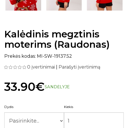
Kalėdinis megztinis
moterims (Raudonas)
Prekės kodas: MI-SW-19137.52
0 įvertinimai
|
Parašyti įvertinimą
33.90€
SANDĖLYJE
Dydis
Kiekis