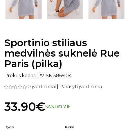
Sportinio stiliaus
medvilnės suknelė Rue
Paris (pilka)
Prekės kodas: RV-SK-5869.04
0 įvertinimai
|
Parašyti įvertinimą
33.90€
SANDĖLYJE
Dydis
Kiekis