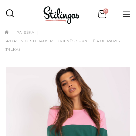
0
PAIEŠKA
SPORTINIO STILIAUS MEDVILNĖS SUKNELĖ RUE PARIS
(PILKA)