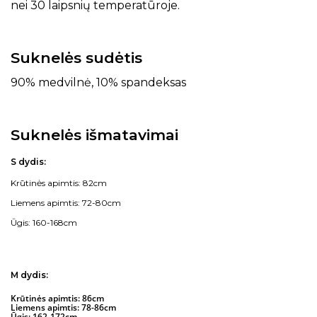
nei 30 laipsnių temperatūroje.
Suknelės sudėtis
90% medvilnė, 10% spandeksas
Suknelės išmatavimai
S dydis:
Krūtinės apimtis: 82cm
Liemens apimtis: 72-80cm
Ūgis: 160-168cm
M dydis:
Krūtinės apimtis: 86cm
Liemens apimtis: 78-86cm
Ūgis: 162-172cm