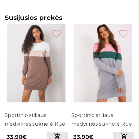
Susijusios prekės
Sportinio stiliaus
Sportinio stiliaus
medvilnės suknelė Rue
medvilnės suknelė Rue
Paris (ruda)
Paris (pilka)
33.90€
33.90€