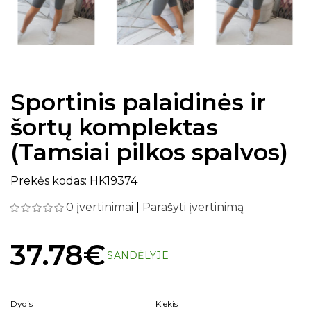
Sportinis palaidinės ir
šortų komplektas
(Tamsiai pilkos spalvos)
Prekės kodas: HK19374
0 įvertinimai
|
Parašyti įvertinimą
37.78€
SANDĖLYJE
Dydis
Kiekis