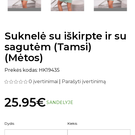
Suknelė su iškirpte ir su
sagutėm (Tamsi)
(Mėtos)
Prekės kodas: HK19435
0 įvertinimai
|
Parašyti įvertinimą
25.95€
SANDĖLYJE
Dydis
Kiekis