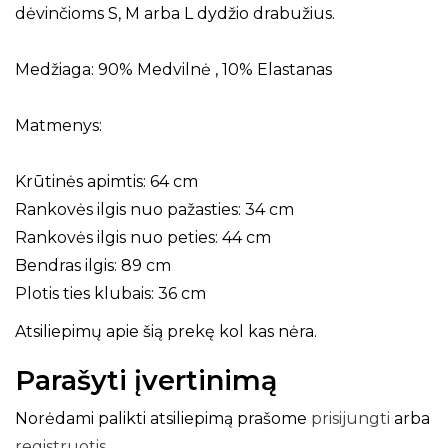
dėvinčioms S, M arba L dydžio drabužius.
Medžiaga: 90% Medvilnė , 10% Elastanas
Matmenys:
Krūtinės apimtis: 64 cm
Rankovės ilgis nuo pažasties: 34 cm
Rankovės ilgis nuo peties: 44 cm
Bendras ilgis: 89 cm
Plotis ties klubais: 36 cm
Atsiliepimų apie šią prekę kol kas nėra.
Parašyti įvertinimą
Norėdami palikti atsiliepimą prašome
prisijungti
arba
registruotis