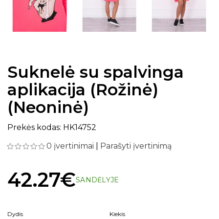
Suknelė su spalvinga
aplikacija (Rožinė)
(Neoninė)
Prekės kodas: HK14752
0 įvertinimai
|
Parašyti įvertinimą
42.27€
SANDĖLYJE
Dydis
Kiekis