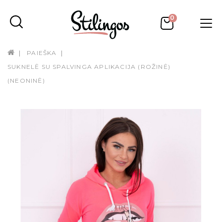
0
PAIEŠKA
SUKNELĖ SU SPALVINGA APLIKACIJA (ROŽINĖ)
(NEONINĖ)