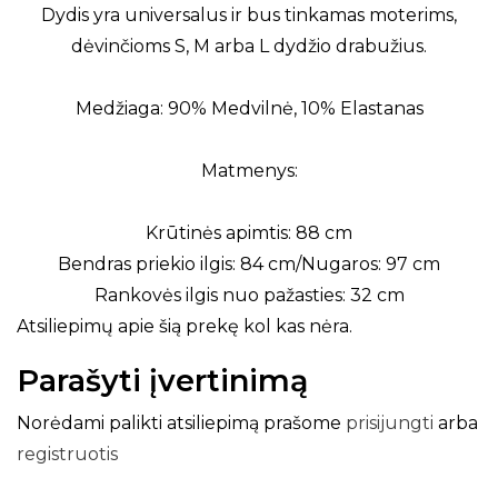
Dydis yra universalus ir bus tinkamas moterims,
dėvinčioms S, M arba L dydžio drabužius.
Medžiaga: 90% Medvilnė, 10% Elastanas
Matmenys:
Krūtinės apimtis: 88 cm
Bendras priekio ilgis: 84 cm/Nugaros: 97 cm
Rankovės ilgis nuo pažasties: 32 cm
Atsiliepimų apie šią prekę kol kas nėra.
Parašyti įvertinimą
Norėdami palikti atsiliepimą prašome
prisijungti
arba
registruotis