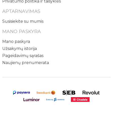
Privatumo politika ir taisyklės
APTARNAVIMAS
Susisiekite su mumis
MANO PASKYRA
Mano paskyra
Užsakymų istorija
Pageidavimų sąrašas
Naujienų prenumerata