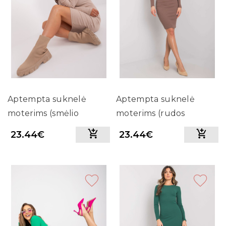
Aptempta suknelė
Aptempta suknelė
moterims (smėlio
moterims (rudos
spalvos)
spalvos)
23.44€
23.44€