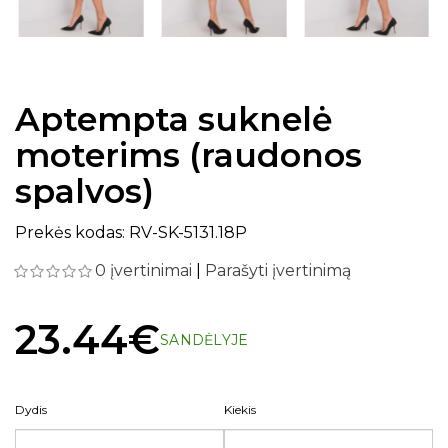
Aptempta suknelė
moterims (raudonos
spalvos)
Prekės kodas: RV-SK-5131.18P
0 įvertinimai
|
Parašyti įvertinimą
23.44€
SANDĖLYJE
Dydis
Kiekis