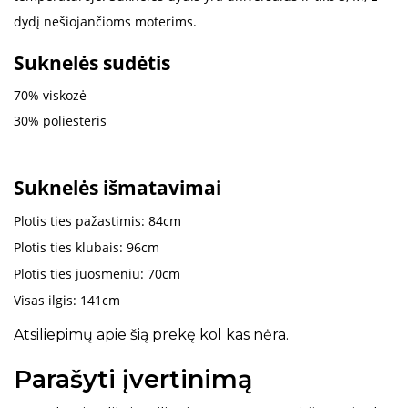
dydį nešiojančioms moterims.
Suknelės sudėtis
70% viskozė
30% poliesteris
Suknelės išmatavimai
Plotis ties pažastimis: 84cm
Plotis ties klubais: 96cm
Plotis ties juosmeniu: 70cm
Visas ilgis: 141cm
Atsiliepimų apie šią prekę kol kas nėra.
Parašyti įvertinimą