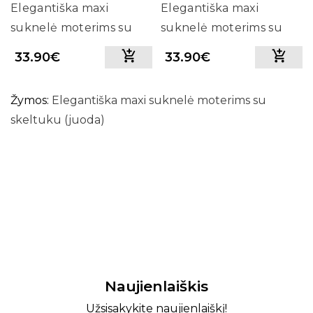
Elegantiška maxi
Elegantiška maxi
suknelė moterims su
suknelė moterims su
skeltuku (balkšva)
skeltuku (bordo)
33.90€
33.90€
Žymos:
Elegantiška maxi suknelė moterims su
skeltuku (juoda)
Naujienlaiškis
Užsisakykite naujienlaiškį!