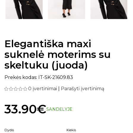
Elegantiška maxi
suknelė moterims su
skeltuku (juoda)
Prekės kodas: IT-SK-21609.83
0 įvertinimai
|
Parašyti įvertinimą
33.90€
SANDĖLYJE
Dydis
Kiekis