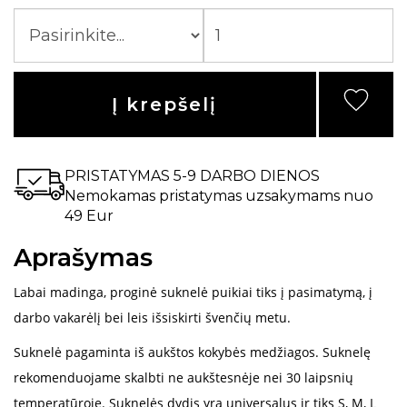
Į krepšelį
PRISTATYMAS 5-9 DARBO DIENOS
Nemokamas pristatymas uzsakymams nuo
49 Eur
Aprašymas
Labai madinga, proginė suknelė puikiai tiks į pasimatymą, į
darbo vakarėlį bei leis išsiskirti švenčių metu.
Suknelė pagaminta iš aukštos kokybės medžiagos. Suknelę
rekomenduojame skalbti ne aukštesnėje nei 30 laipsnių
temperatūroje. Suknelės dydis yra universalus ir tiks S, M, L