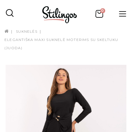
0
SUKNELĖS
ELEGANTIŠKA MAXI SUKNELĖ MOTERIMS SU SKELTUKU
(JUODA)