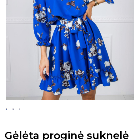
Gėlėta proginė suknelė