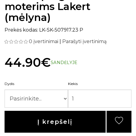
moterims Lakert
(mėlyna)
Prekės kodas: LK-SK-507917.23 P
0 įvertinimai
|
Parašyti įvertinimą
44.90€
SANDĖLYJE
Dydis
Kiekis
Į krepšelį