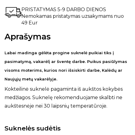
PRISTATYMAS 5-9 DARBO DIENOS
Nemokamas pristatymas uzsakymams nuo
49 Eur
Aprašymas
Labai madinga gėlėta progine suknelė puikiai tiks į
pasimatymą, vakarėlį ar šventę darbe. Puikus pasiūlymas
visoms moterims, kurios nori išsiskirti darbe, Kalėdų ar
Naujųjų metų vakarėlyje.
Kokteilinė suknelė pagaminta iš aukštos kokybės
medžiagos. Suknelę rekomenduojame skalbti ne
aukštesnėje nei 30 laipsnių temperatūroje.
Suknelės sudėtis