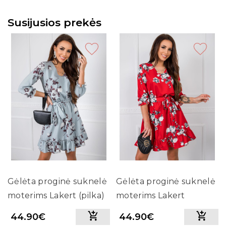
Susijusios prekės
Gėlėta proginė suknelė
Gėlėta proginė suknelė
moterims Lakert (pilka)
moterims Lakert
(raudona)
44.90€
44.90€