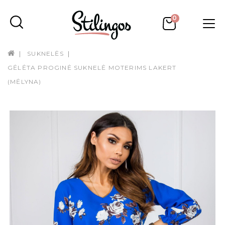
0
SUKNELĖS
GĖLĖTA PROGINĖ SUKNELĖ MOTERIMS LAKERT
(MĖLYNA)