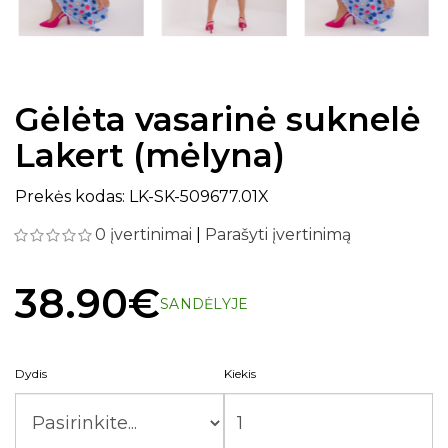
Gėlėta vasarinė suknelė
Lakert (mėlyna)
Prekės kodas: LK-SK-509677.01X
0 įvertinimai
|
Parašyti įvertinimą
38.90€
SANDĖLYJE
Dydis
Kiekis