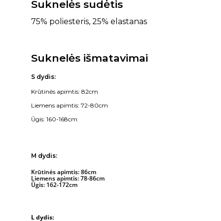
Suknelės sudėtis
75% poliesteris, 25% elastanas
Suknelės išmatavimai
S dydis:
Krūtinės apimtis: 82cm
Liemens apimtis: 72-80cm
Ūgis: 160-168cm
M dydis:
Krūtinės apimtis: 86cm
Liemens apimtis: 78-86cm
Ūgis: 162-172cm
L dydis: