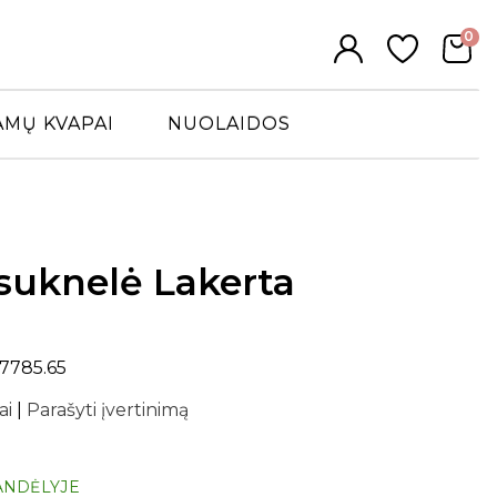
0
AMŲ KVAPAI
NUOLAIDOS
 suknelė Lakerta
07785.65
ai
|
Parašyti įvertinimą
ANDĖLYJE