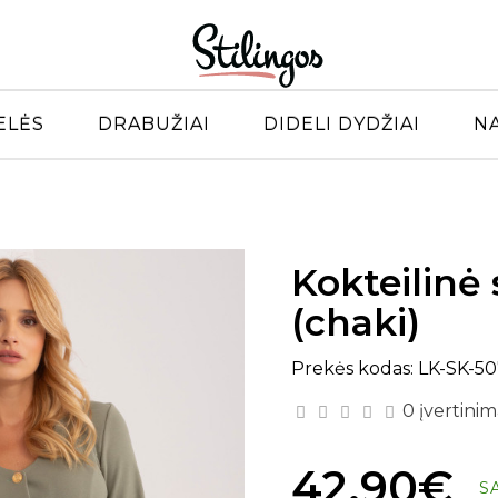
ELĖS
DRABUŽIAI
DIDELI DYDŽIAI
N
Kokteilinė
(chaki)
Prekės kodas: LK-SK-5
0 įvertinim
42.90€
S