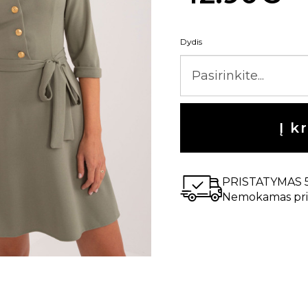
Dydis
Į k
PRISTATYMAS 
Nemokamas pri