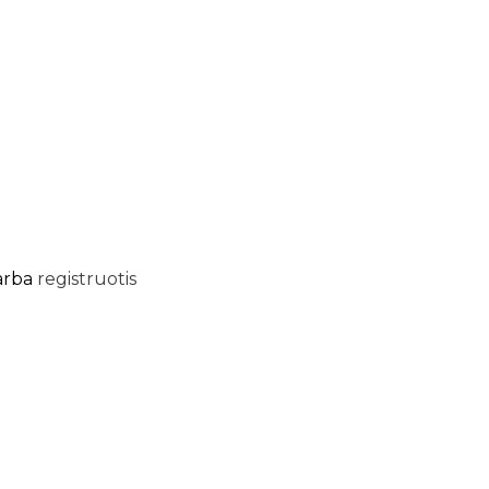
arba
registruotis