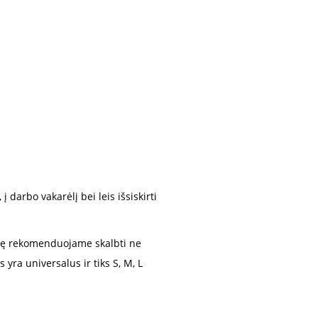
 darbo vakarėlį bei leis išsiskirti
lę rekomenduojame skalbti ne
yra universalus ir tiks S, M, L