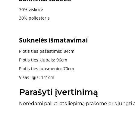
70% viskozė
30% poliesteris
Suknelės išmatavimai
Plotis ties pažastimis: 84cm
Plotis ties klubais: 96cm
Plotis ties juosmeniu: 70cm
Visas ilgis: 141cm
Parašyti įvertinimą
Norėdami palikti atsiliepimą prašome
prisijungti