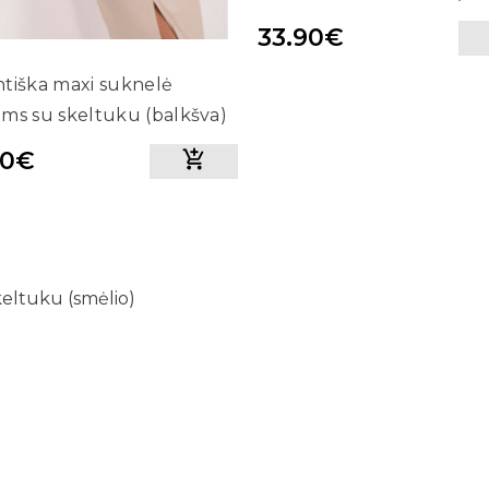
33.90€
tiška maxi suknelė
ms su skeltuku (balkšva)
90€
eltuku (smėlio)