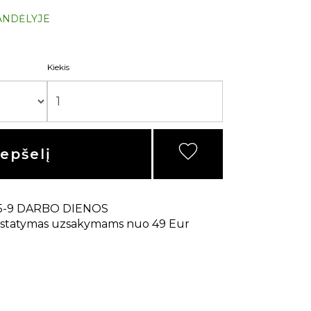
ANDĖLYJE
Kiekis
repšelį
5-9 DARBO DIENOS
statymas uzsakymams nuo 49 Eur