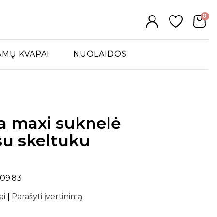
0
AMŲ KVAPAI
NUOLAIDOS
a maxi suknelė
su skeltuku
609.83
ai
|
Parašyti įvertinimą