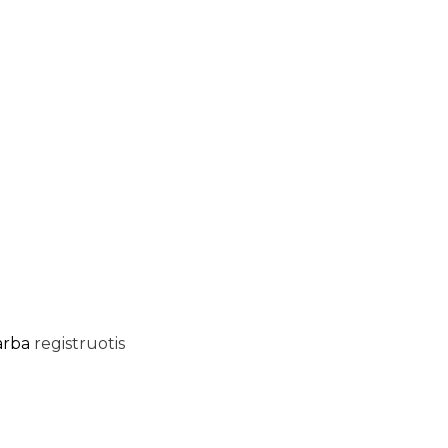
arba
registruotis