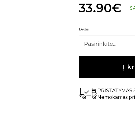
33.90€
S
Dydis
Į k
PRISTATYMAS 
Nemokamas pri