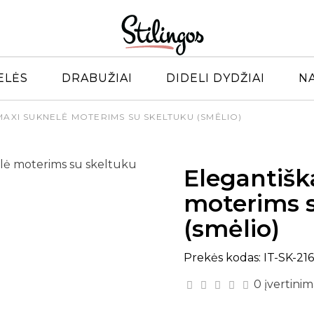
ELĖS
DRABUŽIAI
DIDELI DYDŽIAI
N
MAXI SUKNELĖ MOTERIMS SU SKELTUKU (SMĖLIO)
Elegantišk
moterims 
(smėlio)
Prekės kodas: IT-SK-21
0 įvertinim