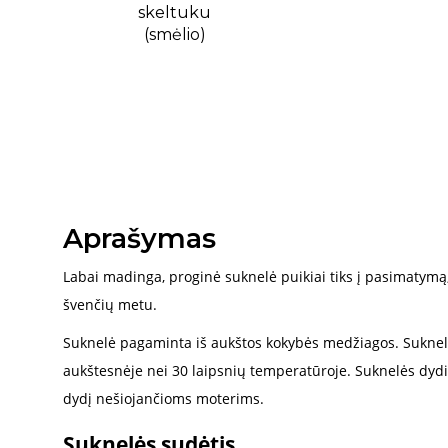
Aprašymas
Labai madinga, proginė suknelė puikiai tiks į pasimatymą, į
švenčių metu.
Suknelė pagaminta iš aukštos kokybės medžiagos. Sukne
aukštesnėje nei 30 laipsnių temperatūroje. Suknelės dydis 
dydį nešiojančioms moterims.
Suknelės sudėtis