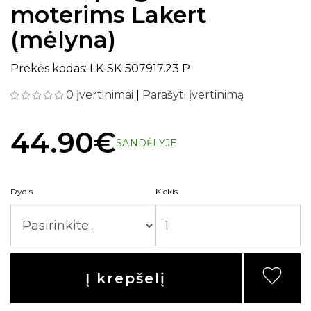
moterims Lakert
(mėlyna)
Prekės kodas: LK-SK-507917.23 P
0 įvertinimai
|
Parašyti įvertinimą
44.90€
SANDĖLYJE
Dydis
Kiekis
Į krepšelį