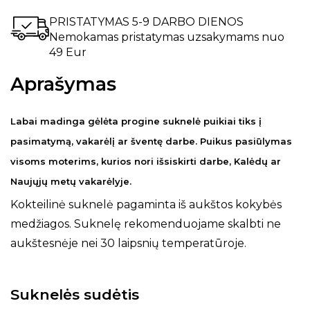
PRISTATYMAS 5-9 DARBO DIENOS
Nemokamas pristatymas uzsakymams nuo
49 Eur
Aprašymas
Labai madinga gėlėta progine suknelė puikiai tiks į
pasimatymą, vakarėlį ar šventę darbe. Puikus pasiūlymas
visoms moterims, kurios nori išsiskirti darbe, Kalėdų ar
Naujųjų metų vakarėlyje.
Kokteilinė suknelė pagaminta iš aukštos kokybės
medžiagos. Suknelę rekomenduojame skalbti ne
aukštesnėje nei 30 laipsnių temperatūroje.
Suknelės sudėtis