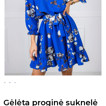
Gėlėta proginė suknelė