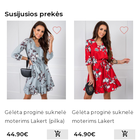
Susijusios prekės
Gėlėta proginė suknelė
Gėlėta proginė suknelė
moterims Lakert (pilka)
moterims Lakert
(raudona)
44.90€
44.90€