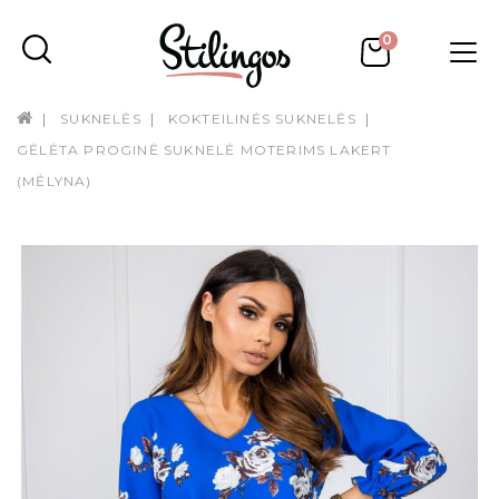
0
SUKNELĖS
KOKTEILINĖS SUKNELĖS
GĖLĖTA PROGINĖ SUKNELĖ MOTERIMS LAKERT
(MĖLYNA)