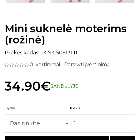
Mini suknelė moterims
(rožinė)
Prekės kodas: LK-SK-509131.11
0 įvertinimai
|
Parašyti įvertinimą
34.90€
SANDĖLYJE
Dydis
Kiekis