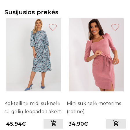
Susijusios prekės
Kokteilinė midi suknelė
Mini suknelė moterims
su gėlių leopado Lakert
(rožinė)
(melsva)
45.94€
34.90€