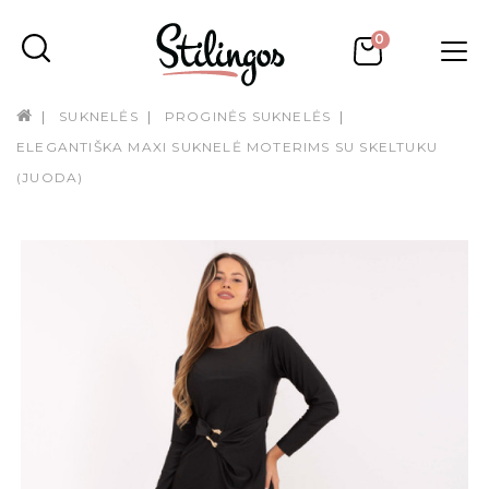
0
SUKNELĖS
PROGINĖS SUKNELĖS
ELEGANTIŠKA MAXI SUKNELĖ MOTERIMS SU SKELTUKU
(JUODA)