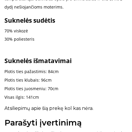
dydį nešiojančioms moterims.
Suknelės sudėtis
70% viskozė
30% poliesteris
Suknelės išmatavimai
Plotis ties pažastimis: 84cm
Plotis ties klubais: 96cm
Plotis ties juosmeniu: 70cm
Visas ilgis: 141cm
Atsiliepimų apie šią prekę kol kas nėra.
Parašyti įvertinimą