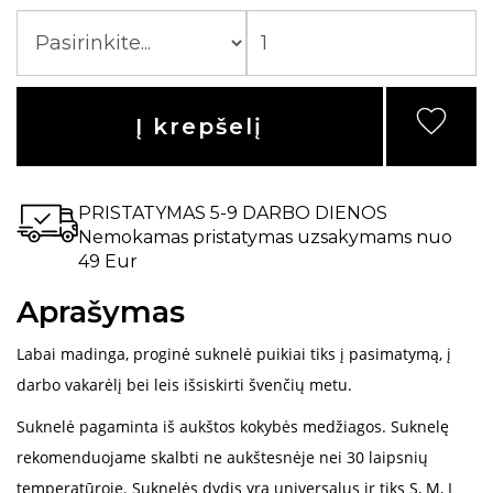
Į krepšelį
PRISTATYMAS 5-9 DARBO DIENOS
Nemokamas pristatymas uzsakymams nuo
49 Eur
Aprašymas
Labai madinga, proginė suknelė puikiai tiks į pasimatymą, į
darbo vakarėlį bei leis išsiskirti švenčių metu.
Suknelė pagaminta iš aukštos kokybės medžiagos. Suknelę
rekomenduojame skalbti ne aukštesnėje nei 30 laipsnių
temperatūroje. Suknelės dydis yra universalus ir tiks S, M, L