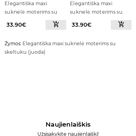
Elegantiška maxi
Elegantiška maxi
suknelė moterims su
suknelė moterims su
skeltuku (balkšva)
skeltuku (bordo)
33.90€
33.90€
Žymos:
Elegantiška maxi suknelė moterims su
skeltuku (juoda)
Naujienlaiškis
Užsisakykite naujienlaiškį!