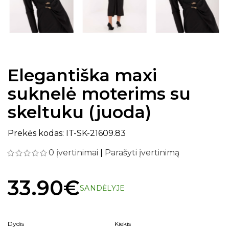
Elegantiška maxi
suknelė moterims su
skeltuku (juoda)
Prekės kodas: IT-SK-21609.83
0 įvertinimai
|
Parašyti įvertinimą
33.90€
SANDĖLYJE
Dydis
Kiekis