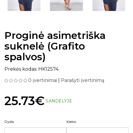
Proginė asimetriška
suknelė (Grafito
spalvos)
Prekės kodas: HK12574
0 įvertinimai
|
Parašyti įvertinimą
25.73€
SANDĖLYJE
Dydis
Kiekis