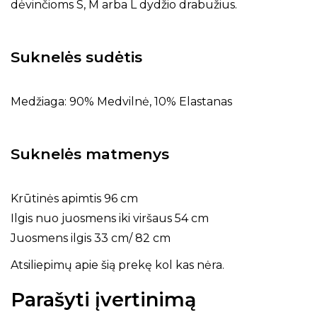
dėvinčioms S, M arba L dydžio drabužius.
Suknelės sudėtis
Medžiaga: 90% Medvilnė, 10% Elastanas
Suknelės matmenys
Krūtinės apimtis 96 cm
Ilgis nuo juosmens iki viršaus 54 cm
Juosmens ilgis 33 cm/ 82 cm
Atsiliepimų apie šią prekę kol kas nėra.
Parašyti įvertinimą