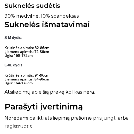
Suknelės sudėtis
90% medvilnė, 10% spandeksas
Suknelės išmatavimai
S-M dydis:
Krūtinės apimtis: 82-86cm
Liemens apimtis: 72-86cm
Ūgis: 160-172cm
L-XL dydis:
Krūtinės apimtis: 91-96cm
Liemens apimtis: 84-96cm
Ūgis: 164-178cm
Atsiliepimų apie šią prekę kol kas nėra.
Parašyti įvertinimą
Norėdami palikti atsiliepimą prašome
prisijungti
arba
registruotis