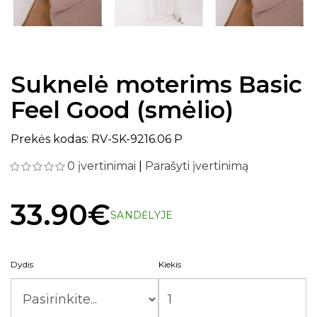
Suknelė moterims Basic
Feel Good (smėlio)
Prekės kodas: RV-SK-9216.06 P
0 įvertinimai
|
Parašyti įvertinimą
33.90€
SANDĖLYJE
Dydis
Kiekis