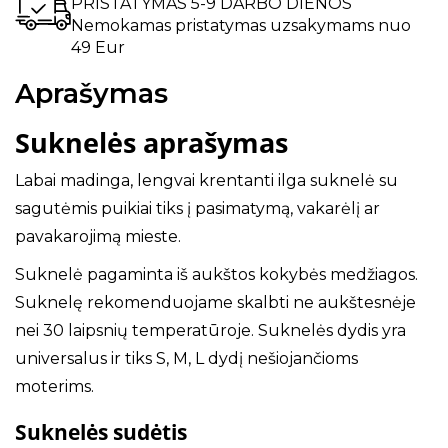
PRISTATYMAS 5-9 DARBO DIENOS
Nemokamas pristatymas uzsakymams nuo
49 Eur
Aprašymas
Suknelės aprašymas
Labai madinga, lengvai krentanti ilga suknelė su
sagutėmis puikiai tiks į pasimatymą, vakarėlį ar
pavakarojimą mieste.
Suknelė pagaminta iš aukštos kokybės medžiagos.
Suknelę rekomenduojame skalbti ne aukštesnėje
nei 30 laipsnių temperatūroje. Suknelės dydis yra
universalus ir tiks S, M, L dydį nešiojančioms
moterims.
Suknelės sudėtis