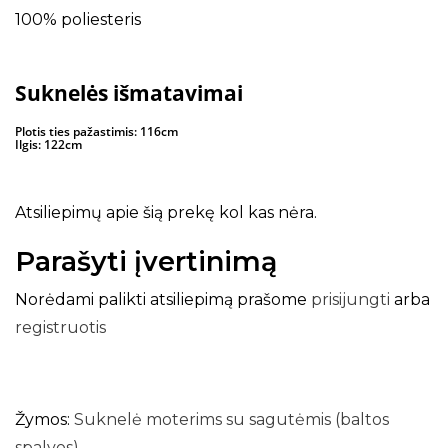
100% poliesteris
Suknelės išmatavimai
Plotis ties pažastimis: 116cm
Ilgis: 122cm
Atsiliepimų apie šią prekę kol kas nėra.
Parašyti įvertinimą
Norėdami palikti atsiliepimą prašome
prisijungti
arba
registruotis
Žymos:
Suknelė moterims su sagutėmis (baltos
spalvos)