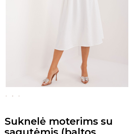
Suknelė moterims su
sagutėmis (baltos