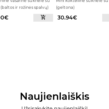
ninė vasarinė suknelė su
Mini kokteilinė suknelė su
 (baltos ir rožinės spalvų)
(geltona)
00€
30.94€
)
Naujienlaiškis
Užsisakykite naujienlaiškį!