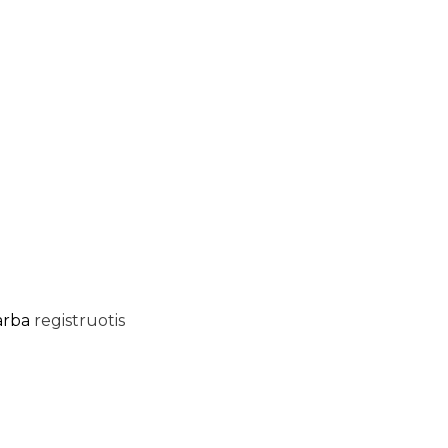
arba
registruotis