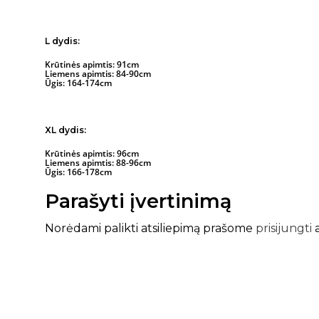
L dydis:
Krūtinės apimtis: 91cm
Liemens apimtis: 84-90cm
Ūgis: 164-174cm
XL dydis:
Krūtinės apimtis: 96cm
Liemens apimtis: 88-96cm
Ūgis: 166-178cm
Parašyti įvertinimą
Norėdami palikti atsiliepimą prašome
prisijungti