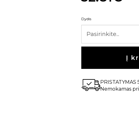
Dydis
Į k
PRISTATYMAS 
Nemokamas pri