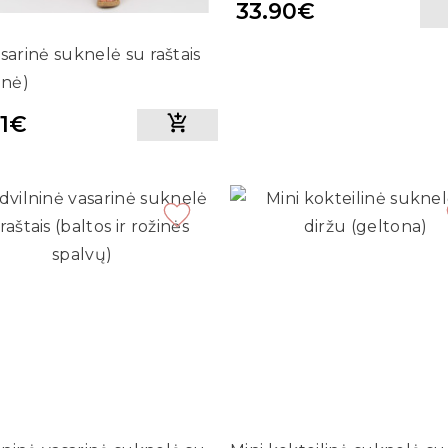
33.90€
asarinė suknelė su raštais
inė)
81€