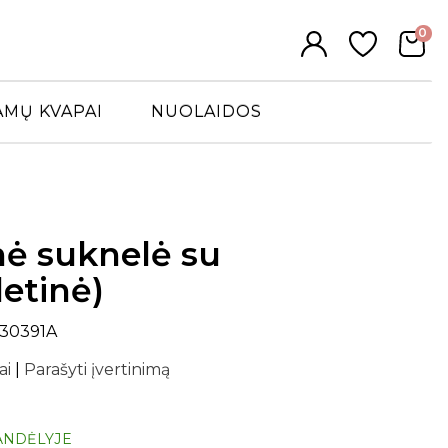
0
AMŲ KVAPAI
NUOLAIDOS
inė suknelė su
letinė)
R30391A
ai
|
Parašyti įvertinimą
ANDĖLYJE