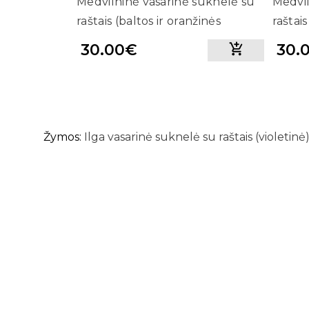
Medvilninė vasarinė suknelė su
Medvil
raštais (baltos ir oranžinės
raštais
spalvų)
30.00€
30.
Žymos:
Ilga vasarinė suknelė su raštais (violetinė