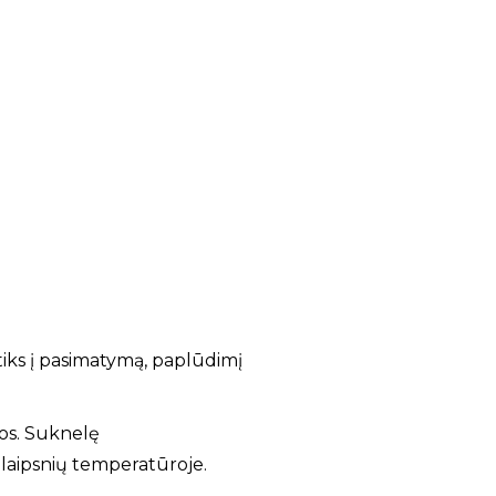
i tiks į pasimatymą, paplūdimį
os. Suknelę
laipsnių temperatūroje.