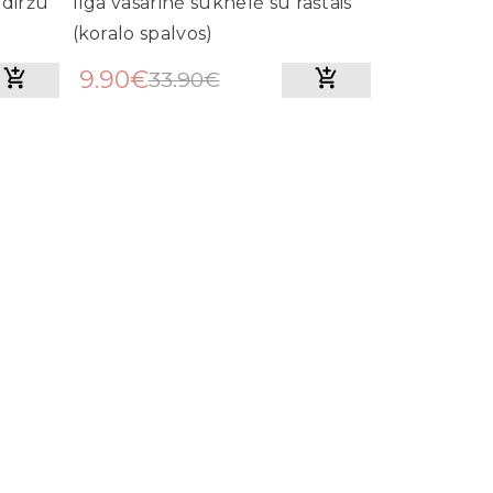
 diržu
Ilga vasarinė suknelė su raštais
(koralo spalvos)
9.90€
33.90€