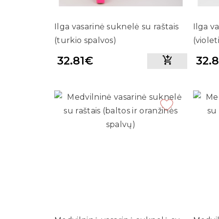
Ilga vasarinė suknelė su raštais
Ilga v
(turkio spalvos)
(violet
32.81€
32.