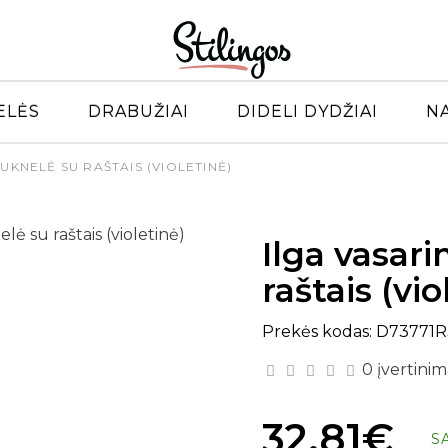
ELĖS
DRABUŽIAI
DIDELI DYDŽIAI
N
UKNELĖ SU RAŠTAIS (VIOLETINĖ)
Ilga vasar
raštais (vio
Prekės kodas: D73771
0 įvertinim
32.81€
S