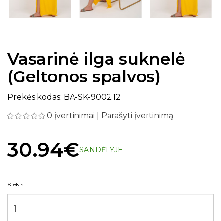
Vasarinė ilga suknelė
(Geltonos spalvos)
Prekės kodas: BA-SK-9002.12
0 įvertinimai
|
Parašyti įvertinimą
30.94€
SANDĖLYJE
Kiekis