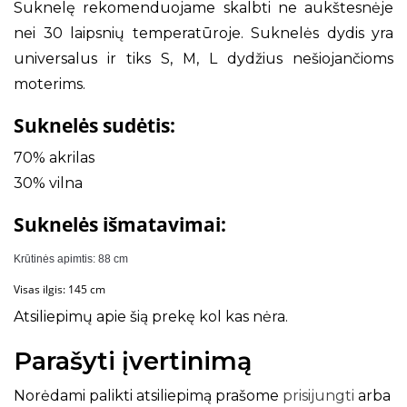
Suknelę rekomenduojame skalbti ne aukštesnėje
nei 30 laipsnių temperatūroje. Suknelės dydis yra
universalus ir tiks S, M, L dydžius nešiojančioms
moterims.
Suknelės sudėtis:
70% akrilas
30% vilna
Suknelės išmatavimai:
Krūtinės apimtis: 88 cm
Visas ilgis: 145 cm
Atsiliepimų apie šią prekę kol kas nėra.
Parašyti įvertinimą
Norėdami palikti atsiliepimą prašome
prisijungti
arba