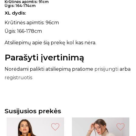
Krūtinės apimtis: 91cm
Ūgis: 164-174cm
XL dydis:
Krūtinės apimtis: 96cm
Ūgis: 166-178cm
Atsiliepimų apie šią prekę kol kas nėra.
Parašyti įvertinimą
Norėdami palikti atsiliepimą prašome
prisijungti
arba
registruotis
Susijusios prekės