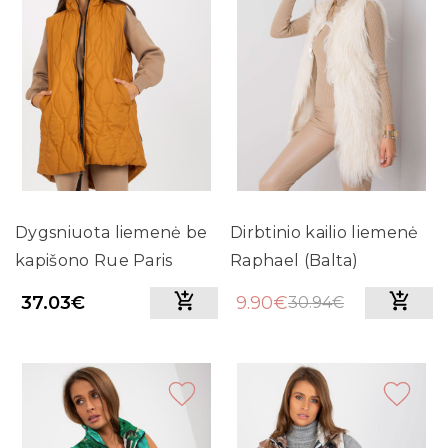
Dygsniuota liemenė be
Dirbtinio kailio liemenė
kapišono Rue Paris
Raphael (Balta)
(Garstyčių spalvos)
37.03€
9.90€
30.94€