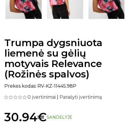
Trumpa dygsniuota
liemenė su gėlių
motyvais Relevance
(Rožinės spalvos)
Prekės kodas: RV-KZ-11445.98P
0 įvertinimai
|
Parašyti įvertinimą
30.94€
SANDĖLYJE