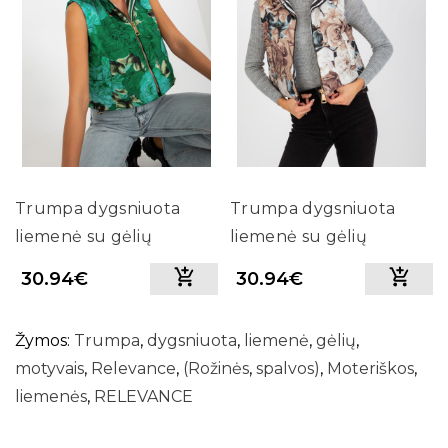
Trumpa dygsniuota
Trumpa dygsniuota
liemenė su gėlių
liemenė su gėlių
motyvais Relevance
motyvais Relevance
30.94€
30.94€
(Žalios spalvos)
(Smėlio spalvos)
Žymos:
Trumpa
,
dygsniuota
,
liemenė
,
gėlių
,
motyvais
,
Relevance
,
(Rožinės
,
spalvos)
,
Moteriškos
,
liemenės
,
RELEVANCE