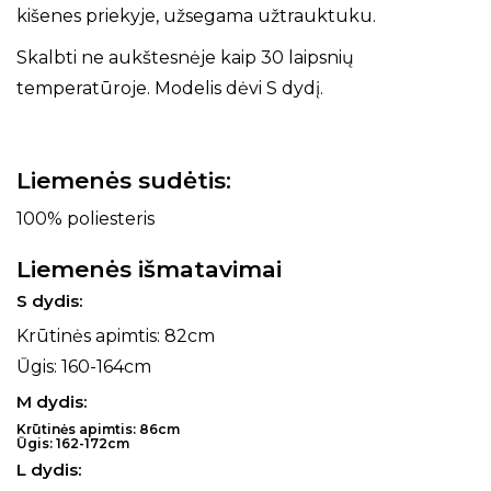
kišenes priekyje, užsegama užtrauktuku.
Skalbti ne aukštesnėje kaip 30 laipsnių
temperatūroje. Modelis dėvi S dydį.
Liemenės sudėtis:
100% poliesteris
Liemenės išmatavimai
S dydis:
Krūtinės apimtis: 82cm
Ūgis: 160-164cm
M dydis:
Krūtinės apimtis: 86cm
Ūgis: 162-172cm
L dydis: