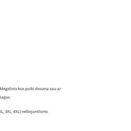
 Megztinis bus puiki dovana sau ar
žiagos.
2XL, 3XL, 4XL) nešiojančioms