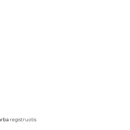
arba
registruotis