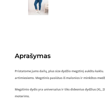
Aprašymas
Pristatome jums dailų, plus size dydžio megztinį aukštu kaklu.
artimiesiems. Megztinis pasiūtas iš malonios ir minkštos med
Megztinio dydis yra universalus ir tiks didesnius dydžius (XL, 
moterims.