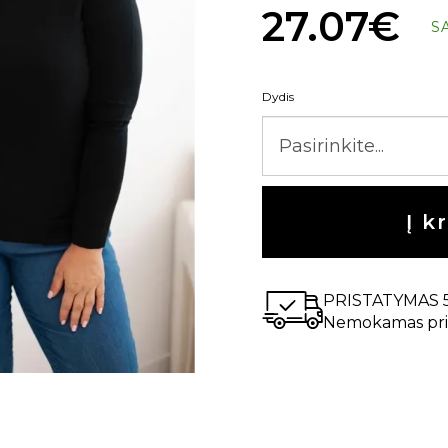
27.07€
S
Dydis
Į k
PRISTATYMAS 
Nemokamas pri