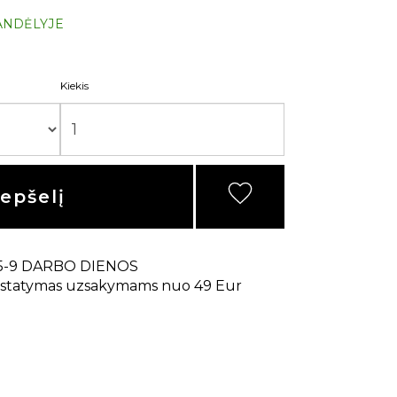
ANDĖLYJE
Kiekis
repšelį
5-9 DARBO DIENOS
statymas uzsakymams nuo 49 Eur