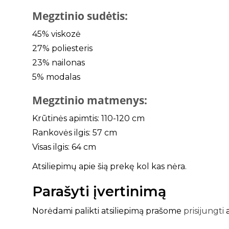
Megztinio sudėtis:
45% viskozė
27% poliesteris
23% nailonas
5% modalas
Megztinio matmenys:
Krūtinės apimtis: 110-120 cm
Rankovės ilgis: 57 cm
Visas ilgis: 64 cm
Atsiliepimų apie šią prekę kol kas nėra.
Parašyti įvertinimą
Norėdami palikti atsiliepimą prašome
prisijungti