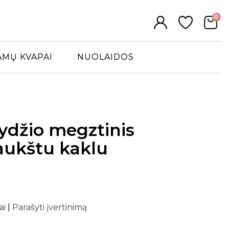
0
AMŲ KVAPAI
NUOLAIDOS
dydžio megztinis
aukštu kaklu
7
ai
|
Parašyti įvertinimą