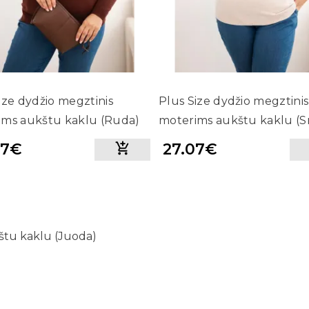
ize dydžio megztinis
Plus Size dydžio megztinis
ims aukštu kaklu (Ruda)
moterims aukštu kaklu (S
spalva)
07€
27.07€
štu kaklu (Juoda)