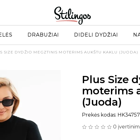
ELĖS
DRABUŽIAI
DIDELI DYDŽIAI
N
S SIZE DYDŽIO MEGZTINIS MOTERIMS AUKŠTU KAKLU (JUODA)
Plus Size 
moterims 
(Juoda)
Prekės kodas: HK3475
0 įvertinim