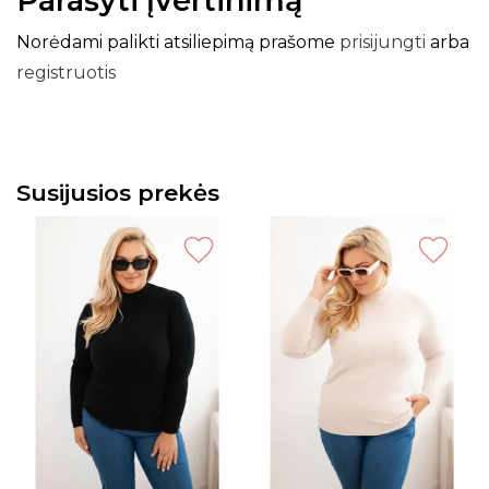
Parašyti įvertinimą
Norėdami palikti atsiliepimą prašome
prisijungti
arba
registruotis
Susijusios prekės