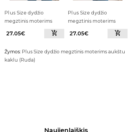
Plus Size dydžio
Plus Size dydžio
megztinis moterims
megztinis moterims
aukštu kaklu (Juoda)
aukštu kaklu (Smėlio
27.05€
27.05€
spalva)
Žymos:
Plus Size dydžio megztinis moterims aukštu
kaklu (Ruda)
Naujienlaiškis