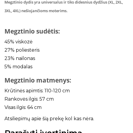
Megztinio dydis yra universalus ir tiks didesnius dydžius (XL, 2XL,
3XL, 4XL) nešiojančioms moterims.
Megztinio sudėtis:
45% viskozė
27% poliesteris
23% nailonas
5% modalas
Megztinio matmenys:
Krūtinės apimtis: 110-120 cm
Rankovės ilgis: 57 cm
Visas ilgis: 64 cm
Atsiliepimų apie šią prekę kol kas nėra.