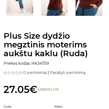
Plus Size dydžio
megztinis moterims
aukštu kaklu (Ruda)
Prekės kodas: HK34759
0 įvertinimai
|
Parašyti įvertinimą
27.05€
SANDĖLYJE
Dydis
Kiekis