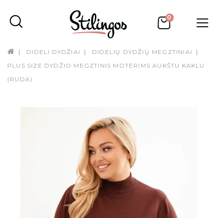
0
DIDELI DYDŽIAI
DIDELIŲ DYDŽIŲ MEGZTINIAI
PLUS SIZE DYDŽIO MEGZTINIS MOTERIMS AUKŠTU KAKLU
(RUDA)