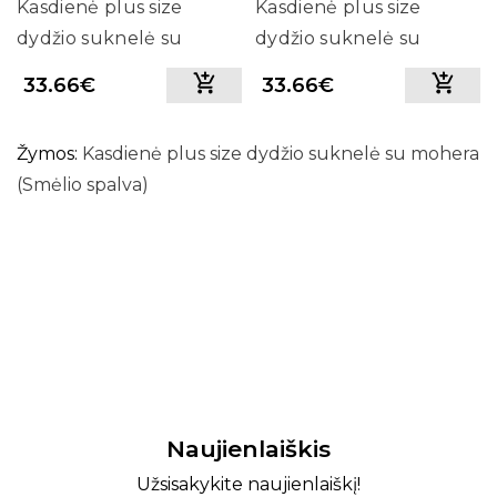
Kasdienė plus size
Kasdienė plus size
dydžio suknelė su
dydžio suknelė su
mohera (Bordo)
mohera (Šviesiai ruda)
33.66€
33.66€
Žymos:
Kasdienė plus size dydžio suknelė su mohera
(Smėlio spalva)
Naujienlaiškis
Užsisakykite naujienlaiškį!