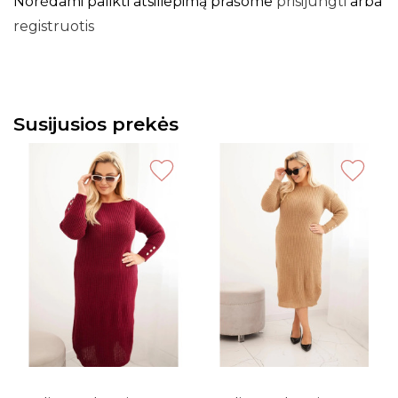
Norėdami palikti atsiliepimą prašome
prisijungti
arba
registruotis
Susijusios prekės