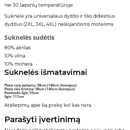
nei 30 laipsnių temperatūroje.
Suknelė yra universalaus dydžio ir tiks didesnius
dydžius (2XL, 3XL, 4XL) nešiojančioms moterims.
Suknelės sudėtis
80% akrilas
10% vilna
10% mohera
Suknelės išmatavimai
Plotis tarp pažastų: 98cm (140cm ištempus)
Plotis ties krūtine: 98cm (140cm ištempus)
Rankovės ilgis: 55cm
Ilgis: 117cm
Atsiliepimų apie šią prekę kol kas nėra.
Parašyti įvertinimą