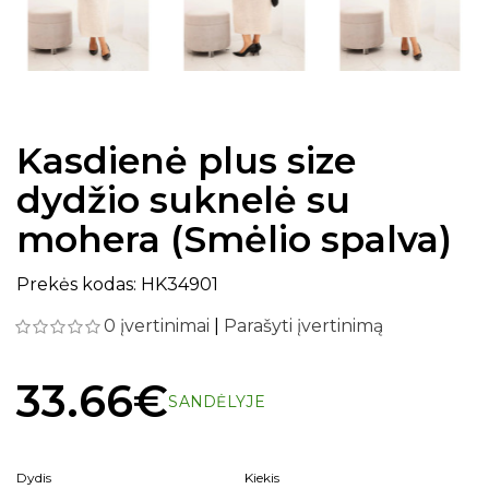
Kasdienė plus size
dydžio suknelė su
mohera (Smėlio spalva)
Prekės kodas: HK34901
0 įvertinimai
|
Parašyti įvertinimą
33.66€
SANDĖLYJE
Dydis
Kiekis