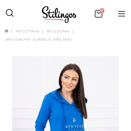
0
MEGZTINIAI
BLIUZONAI
„BROOKLYN“ SUKNELĖ (MĖLYNA)