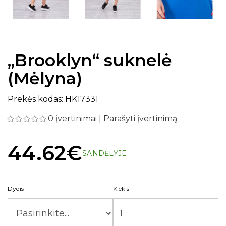
„Brooklyn“ suknelė
(Mėlyna)
Prekės kodas: HK17331
0 įvertinimai
|
Parašyti įvertinimą
44.62€
SANDĖLYJE
Dydis
Kiekis