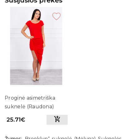
Susijusios prekės
Proginė asimetriška
suknelė (Raudona)
25.71€
Žymos:
„Brooklyn“
,
suknelė
,
(Mėlyna)
,
Suknelės
,