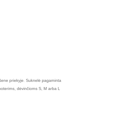
išene priekyje. Suknelė pagaminta
 moterims, dėvinčioms S, M arba L