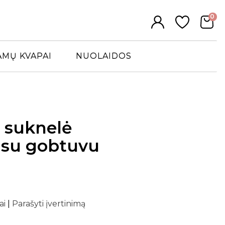
0
AMŲ KVAPAI
NUOLAIDOS
 suknelė
 su gobtuvu
ai
|
Parašyti įvertinimą