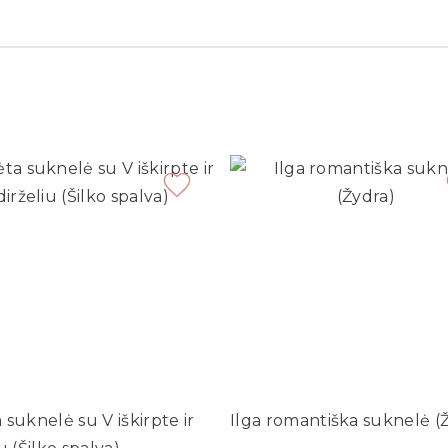
 suknelė su V iškirpte ir
Ilga romantiška suknelė (