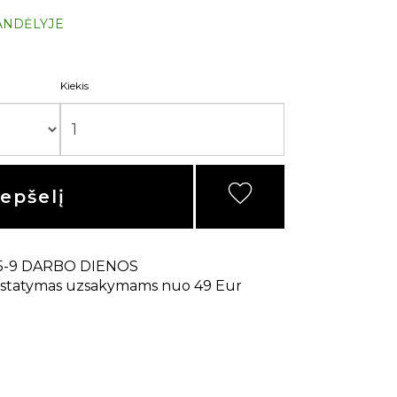
ANDĖLYJE
Kiekis
repšelį
5-9 DARBO DIENOS
statymas uzsakymams nuo 49 Eur