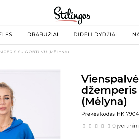
ELĖS
DRABUŽIAI
DIDELI DYDŽIAI
N
EMPERIS SU GOBTUVU (MĖLYNA)
Vienspalvė
džemperis
(Mėlyna)
Prekės kodas: HK17904
0 įvertinim