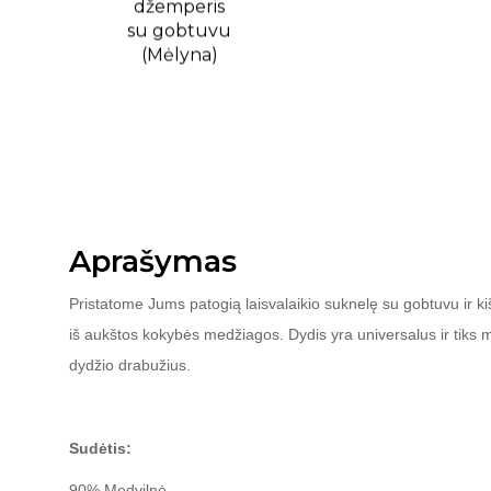
Aprašymas
Pristatome Jums patogią laisvalaikio suknelę su gobtuvu ir k
iš aukštos kokybės medžiagos. Dydis yra universalus ir tiks
dydžio drabužius.
Sudėtis:
90% Medvilnė