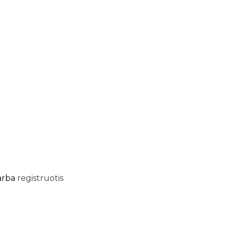
arba
registruotis