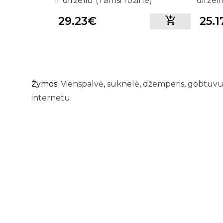
ir dirželiu (Tamsi rožinė)
dirželi
29.23€
25.
Žymos:
Vienspalvė
,
suknelė
,
džemperis
,
gobtuv
internetu