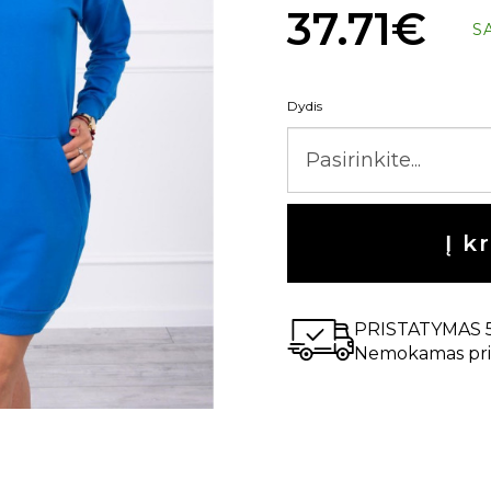
37.71€
S
Dydis
Į k
PRISTATYMAS 
Nemokamas pri