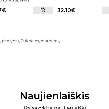
u (Šilko spalva)
17€
32.10€
u
,
(Mėlyna)
,
Suknelės
,
moterims
,
Naujienlaiškis
Užsisakykite naujienlaiškį!