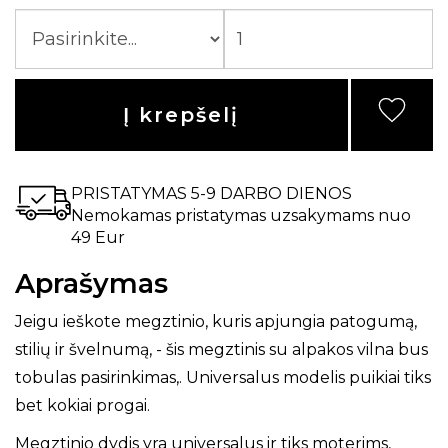
Į krepšelį
PRISTATYMAS 5-9 DARBO DIENOS
Nemokamas pristatymas uzsakymams nuo
49 Eur
Aprašymas
Jeigu ieškote megztinio, kuris apjungia patogumą,
stilių ir švelnumą, - šis megztinis su alpakos vilna bus
tobulas pasirinkimas,. Universalus modelis puikiai tiks
bet kokiai progai.
Megztinio dydis yra universalus ir tiks moterims,