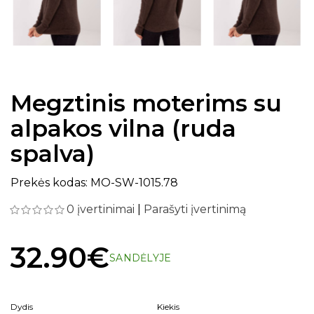
Megztinis moterims su
alpakos vilna (ruda
spalva)
Prekės kodas: MO-SW-1015.78
0 įvertinimai
|
Parašyti įvertinimą
32.90€
SANDĖLYJE
Dydis
Kiekis