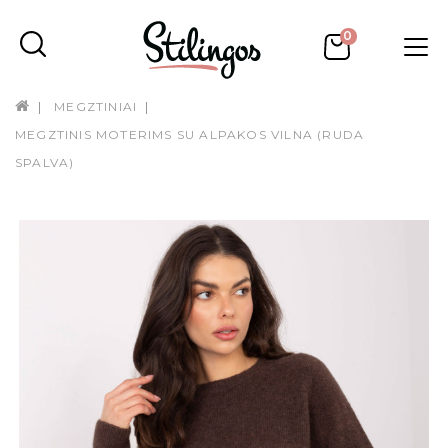
0
MEGZTINIAI
MEGZTINIS MOTERIMS SU ALPAKOS VILNA (RUDA
SPALVA)