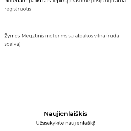
Norėdami palikti atsiliepimą prašome
prisijungti
arba
registruotis
Žymos:
Megztinis moterims su alpakos vilna (ruda
spalva)
Naujienlaiškis
Užsisakykite naujienlaiškį!