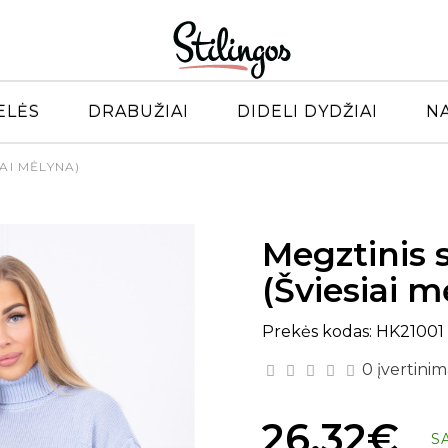
ELĖS
DRABUŽIAI
DIDELI DYDŽIAI
N
AI MĖLYNA)
Megztinis 
(Šviesiai m
Prekės kodas: HK21001
0 įvertinim
26.32€
S