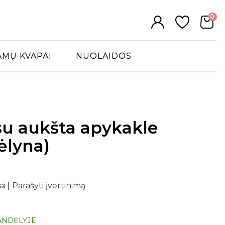
0
AMŲ KVAPAI
NUOLAIDOS
su aukšta apykakle
ėlyna)
ai
|
Parašyti įvertinimą
ANDĖLYJE