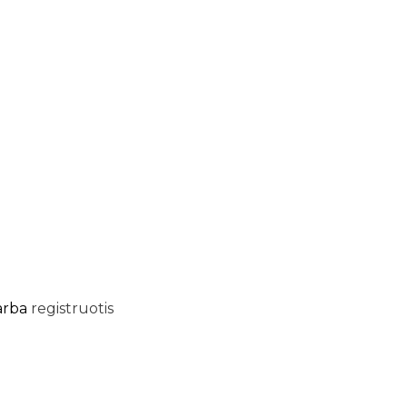
arba
registruotis