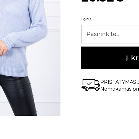
Dydis
Į k
PRISTATYMAS 
Nemokamas pri