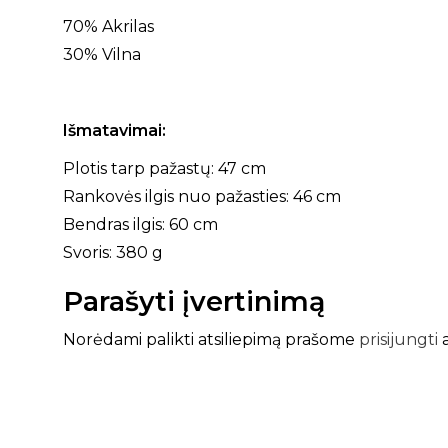
70% Akrilas
30% Vilna
Išmatavimai:
Plotis tarp pažastų: 47 cm
Rankovės ilgis nuo pažasties: 46 cm
Bendras ilgis: 60 cm
Svoris: 380 g
Parašyti įvertinimą
Norėdami palikti atsiliepimą prašome
prisijungti