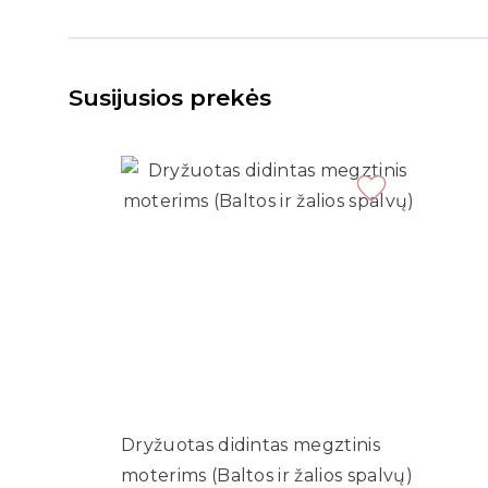
Susijusios prekės
Dryžuotas didintas megztinis
moterims (Baltos ir žalios spalvų)