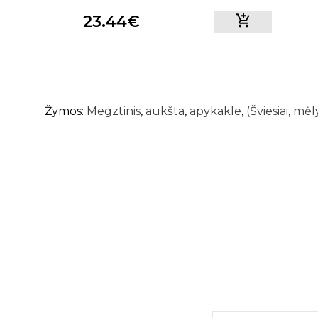
23.44€
Žymos:
Megztinis
,
aukšta
,
apykakle
,
(Šviesiai
,
mėl