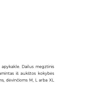
apykakle. Dailus megztinis
amintas iš aukštos kokybės
ims, dėvinčioms M, L arba XL