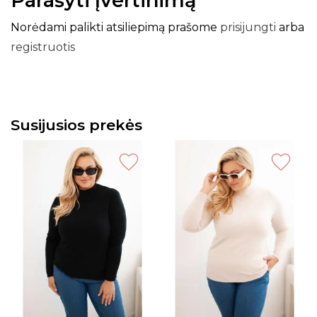
Parašyti įvertinimą
Norėdami palikti atsiliepimą prašome
prisijungti
arba
registruotis
Susijusios prekės