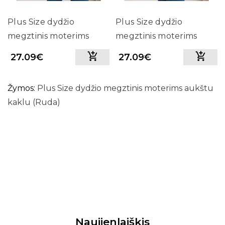
Plus Size dydžio
Plus Size dydžio
megztinis moterims
megztinis moterims
aukštu kaklu (Juoda)
aukštu kaklu (Smėlio
27.09€
27.09€
spalva)
Žymos:
Plus Size dydžio megztinis moterims aukštu
kaklu (Ruda)
Naujienlaiškis