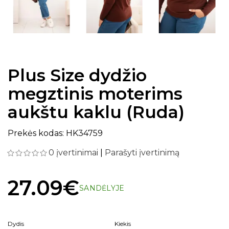
Plus Size dydžio
megztinis moterims
aukštu kaklu (Ruda)
Prekės kodas: HK34759
0 įvertinimai
|
Parašyti įvertinimą
27.09€
SANDĖLYJE
Dydis
Kiekis