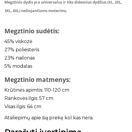
Megztinio dydis yra universalus ir tiks didesnius dydžius (XL, 2XL,
3XL, 4XL) nešiojančioms moterims.
Megztinio sudėtis:
45% viskozė
27% poliesteris
23% nailonas
5% modalas
Megztinio matmenys:
Krūtinės apimtis: 110-120 cm
Rankovės ilgis: 57 cm
Visas ilgis: 64 cm
Atsiliepimų apie šią prekę kol kas nėra.