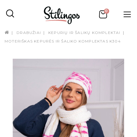
0
DRABUŽIAI
KEPURIŲ IR ŠALIKŲ KOMPLEKTAI
MOTERIŠKAS KEPURĖS IR ŠALIKO KOMPLEKTAS K304