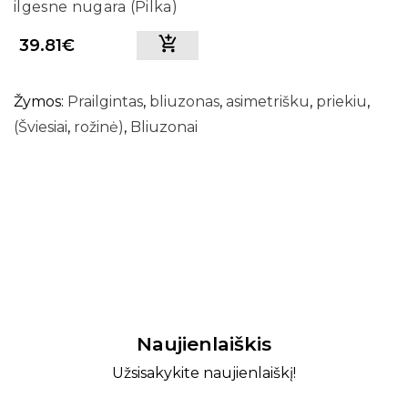
ilgesne nugara (Pilka)
39.81€
Žymos:
Prailgintas
,
bliuzonas
,
asimetrišku
,
priekiu
,
(Šviesiai
,
rožinė)
,
Bliuzonai
Naujienlaiškis
Užsisakykite naujienlaiškį!