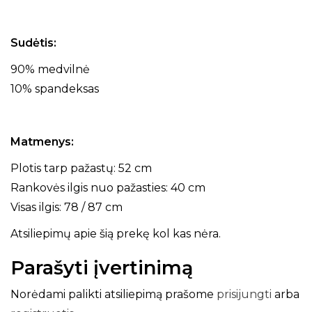
Sudėtis:
90% medvilnė
10% spandeksas
Matmenys:
Plotis tarp pažastų: 52 cm
Rankovės ilgis nuo pažasties: 40 cm
Visas ilgis: 78 / 87 cm
Atsiliepimų apie šią prekę kol kas nėra.
Parašyti įvertinimą
Norėdami palikti atsiliepimą prašome
prisijungti
arba