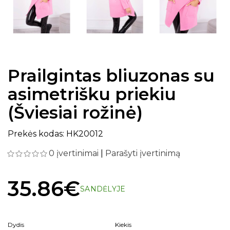
Prailgintas bliuzonas su
asimetrišku priekiu
(Šviesiai rožinė)
Prekės kodas: HK20012
0 įvertinimai
|
Parašyti įvertinimą
35.86€
SANDĖLYJE
Dydis
Kiekis