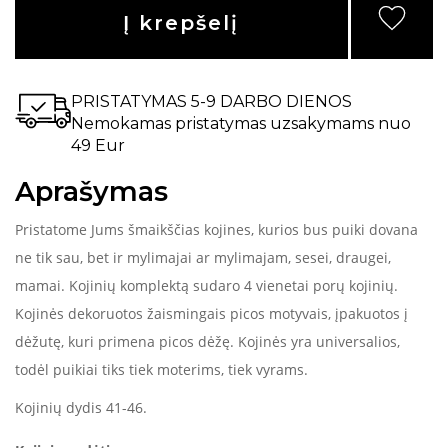
Į krepšelį
PRISTATYMAS 5-9 DARBO DIENOS
Nemokamas pristatymas uzsakymams nuo
49 Eur
Aprašymas
Pristatome Jums šmaikščias kojines, kurios bus puiki dovana
ne tik sau, bet ir mylimajai ar mylimajam, sesei, draugei,
mamai. Kojinių komplektą sudaro 4 vienetai porų kojinių.
Kojinės dekoruotos žaismingais picos motyvais, įpakuotos į
dėžutę, kuri primena picos dėžę. Kojinės yra universalios,
todėl puikiai tiks tiek moterims, tiek vyrams.
Kojinių dydis 41-46.