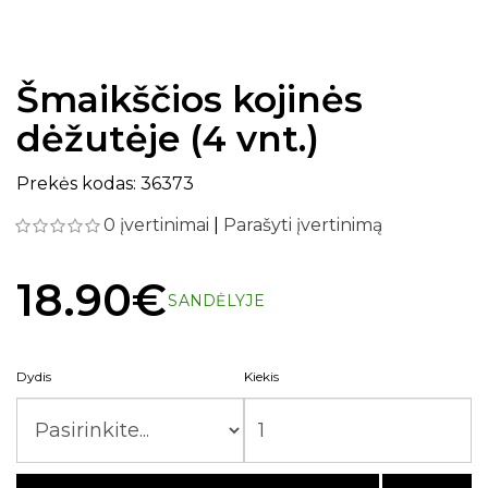
Šmaikščios kojinės
dėžutėje (4 vnt.)
Prekės kodas: 36373
0 įvertinimai
|
Parašyti įvertinimą
18.90€
SANDĖLYJE
Dydis
Kiekis