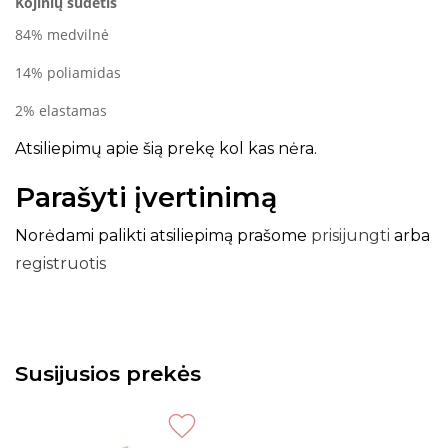
Kojinių sudėtis
84% medvilnė
14% poliamidas
2% elastamas
Atsiliepimų apie šią prekę kol kas nėra.
Parašyti įvertinimą
Norėdami palikti atsiliepimą prašome
prisijungti
arba
registruotis
Susijusios prekės