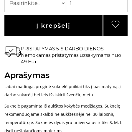
Į krepšelį
PRISTATYMAS 5-9 DARBO DIENOS
Nemokamas pristatymas uzsakymams nuo
49 Eur
Aprašymas
Labai madinga, proginė suknelė puikiai tiks į pasimatymą, į
darbo vakarėlį bei leis išsiskirti švenčių metu.
Suknelė pagaminta iš aukštos kokybės medžiagos. Suknelę
rekomenduojame skalbti ne aukštesnėje nei 30 laipsnių
temperatūroje. Suknelės dydis yra universalus ir tiks S, M, L
dydį nešiojančioms moterims.