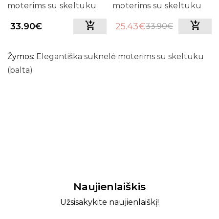
moterims su skeltuku
moterims su skeltuku
(juoda)
(smėlio)
33.90€
25.43€
33.90€
Žymos:
Elegantiška suknelė moterims su skeltuku
(balta)
Naujienlaiškis
Užsisakykite naujienlaiškį!