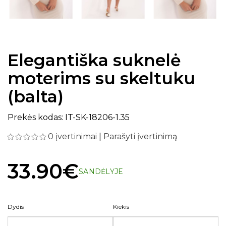
Elegantiška suknelė
moterims su skeltuku
(balta)
Prekės kodas: IT-SK-18206-1.35
0 įvertinimai
|
Parašyti įvertinimą
33.90€
SANDĖLYJE
Dydis
Kiekis