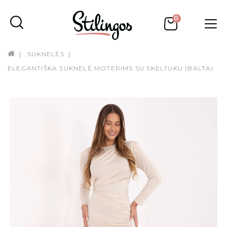
0
SUKNELĖS
ELEGANTIŠKA SUKNELĖ MOTERIMS SU SKELTUKU (BALTA)