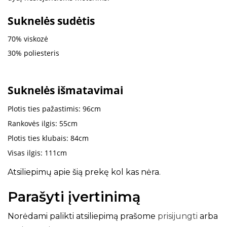
Suknelės sudėtis
70% viskozė
30% poliesteris
Suknelės išmatavimai
Plotis ties pažastimis: 96cm
Rankovės ilgis: 55cm
Plotis ties klubais: 84cm
Visas ilgis: 111cm
Atsiliepimų apie šią prekę kol kas nėra.
Parašyti įvertinimą
Norėdami palikti atsiliepimą prašome
prisijungti
arba