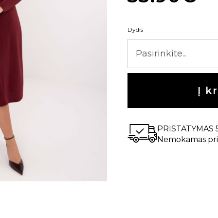
Dydis
Į k
PRISTATYMAS 
Nemokamas pri