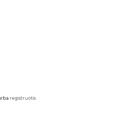
arba
registruotis