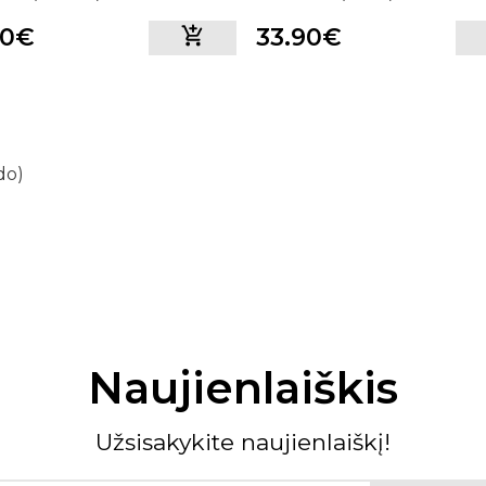
90€
33.90€
do)
Naujienlaiškis
Užsisakykite naujienlaiškį!