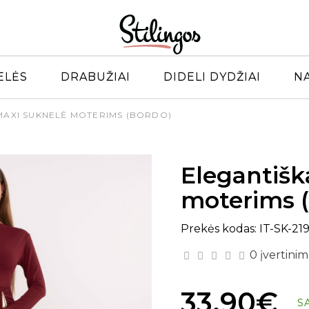
ELĖS
DRABUŽIAI
DIDELI DYDŽIAI
N
MAXI SUKNELĖ MOTERIMS (BORDO)
Elegantišk
moterims 
Prekės kodas: IT-SK-21
0 įvertinim
33.90€
S