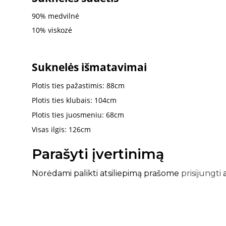
90% medvilnė
10% viskozė
Suknelės išmatavimai
Plotis ties pažastimis: 88cm
Plotis ties klubais: 104cm
Plotis ties juosmeniu: 68cm
Visas ilgis: 126cm
Parašyti įvertinimą
Norėdami palikti atsiliepimą prašome
prisijungti