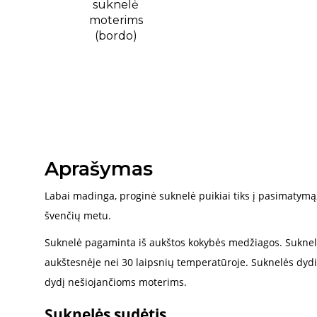
Aprašymas
Labai madinga, proginė suknelė puikiai tiks į pasimatymą, į
švenčių metu.
Suknelė pagaminta iš aukštos kokybės medžiagos. Sukne
aukštesnėje nei 30 laipsnių temperatūroje. Suknelės dydis 
dydį nešiojančioms moterims.
Suknelės sudėtis