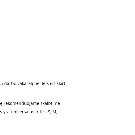
 darbo vakarėlį bei leis išsiskirti
lę rekomenduojame skalbti ne
yra universalus ir tiks S, M, L