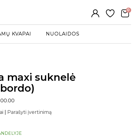
0
AMŲ KVAPAI
NUOLAIDOS
a maxi suknelė
(bordo)
900.00
ai
|
Parašyti įvertinimą
ANDĖLYJE