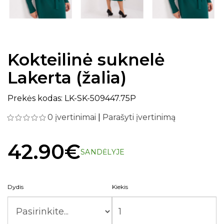
Kokteilinė suknelė
Lakerta (žalia)
Prekės kodas: LK-SK-509447.75P
0 įvertinimai
|
Parašyti įvertinimą
42.90€
SANDĖLYJE
Dydis
Kiekis