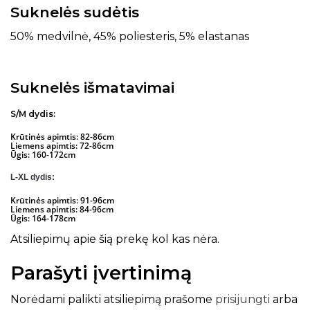
Suknelės sudėtis
50% medvilnė, 45% poliesteris, 5% elastanas
Suknelės išmatavimai
S/M dydis:
Krūtinės apimtis: 82-86cm
Liemens apimtis: 72-86cm
Ūgis: 160-172cm
L-XL dydis:
Krūtinės apimtis: 91-96cm
Liemens apimtis: 84-96cm
Ūgis: 164-178cm
Atsiliepimų apie šią prekę kol kas nėra.
Parašyti įvertinimą
Norėdami palikti atsiliepimą prašome
prisijungti
arba