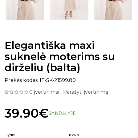
Elegantiška maxi
suknelė moterims su
dirželiu (balta)
Prekės kodas: IT-SK-21599.80
0 įvertinimai
|
Parašyti įvertinimą
39.90€
SANDĖLYJE
Dydis
Kiekis