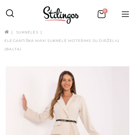
0
SUKNELĖS
ELEGANTIŠKA MAXI SUKNELĖ MOTERIMS SU DIRŽELIU
(BALTA)