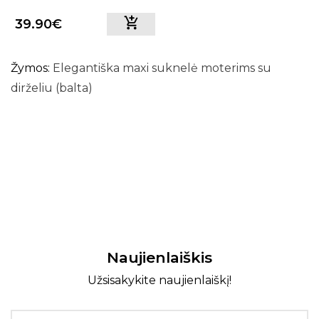
dirželiu (bordo)
39.90€
Žymos:
Elegantiška maxi suknelė moterims su
dirželiu (balta)
Naujienlaiškis
Užsisakykite naujienlaiškį!