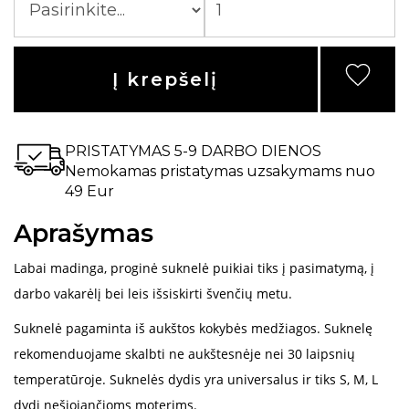
Į krepšelį
PRISTATYMAS 5-9 DARBO DIENOS
Nemokamas pristatymas uzsakymams nuo
49 Eur
Aprašymas
Labai madinga, proginė suknelė puikiai tiks į pasimatymą, į
darbo vakarėlį bei leis išsiskirti švenčių metu.
Suknelė pagaminta iš aukštos kokybės medžiagos. Suknelę
rekomenduojame skalbti ne aukštesnėje nei 30 laipsnių
temperatūroje. Suknelės dydis yra universalus ir tiks S, M, L
dydį nešiojančioms moterims.