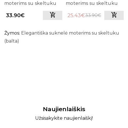
moterims su skeltuku
moterims su skeltuku
(juoda)
(smėlio)
33.90€
25.43€
33.90€
Žymos:
Elegantiška suknelė moterims su skeltuku
(balta)
Naujienlaiškis
Užsisakykite naujienlaiškį!