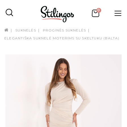
0
SUKNELĖS
PROGINĖS SUKNELĖS
ELEGANTIŠKA SUKNELĖ MOTERIMS SU SKELTUKU (BALTA)