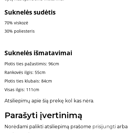
Suknelės sudėtis
70% viskozė
30% poliesteris
Suknelės išmatavimai
Plotis ties pažastimis: 96cm
Rankovės ilgis: 55cm
Plotis ties klubais: 84cm
Visas ilgis: 111cm
Atsiliepimų apie šią prekę kol kas nėra.
Parašyti įvertinimą
Norėdami palikti atsiliepimą prašome
prisijungti
arba