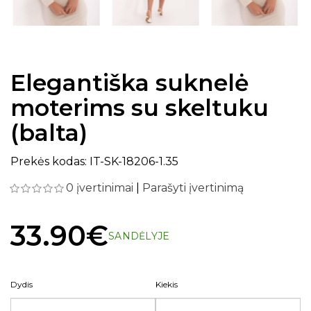
Elegantiška suknelė
moterims su skeltuku
(balta)
Prekės kodas: IT-SK-18206-1.35
0 įvertinimai
|
Parašyti įvertinimą
33.90€
SANDĖLYJE
Dydis
Kiekis