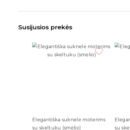
Susijusios prekės
Elegantiška suknelė moterims
Elega
su skeltuku (smėlio)
su ske