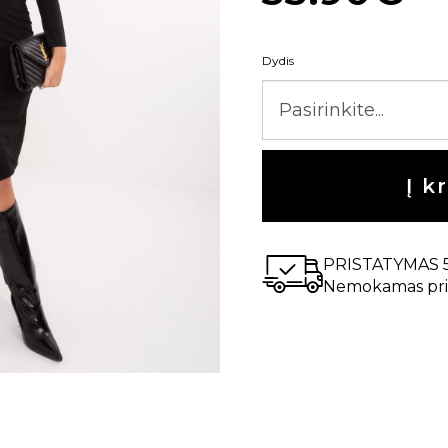
Dydis
Į k
PRISTATYMAS 
Nemokamas pri