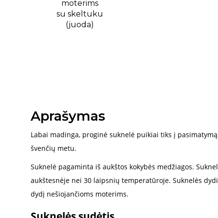
Aprašymas
Labai madinga, proginė suknelė puikiai tiks į pasimatymą, į
švenčių metu.
Suknelė pagaminta iš aukštos kokybės medžiagos. Sukne
aukštesnėje nei 30 laipsnių temperatūroje. Suknelės dydis 
dydį nešiojančioms moterims.
Suknelės sudėtis