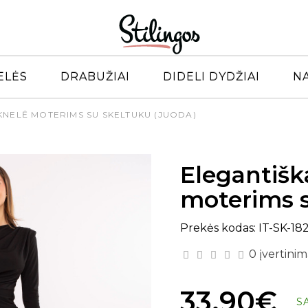
ELĖS
DRABUŽIAI
DIDELI DYDŽIAI
N
KNELĖ MOTERIMS SU SKELTUKU (JUODA)
Elegantišk
moterims s
Prekės kodas: IT-SK-182
0 įvertinim
33.90€
S