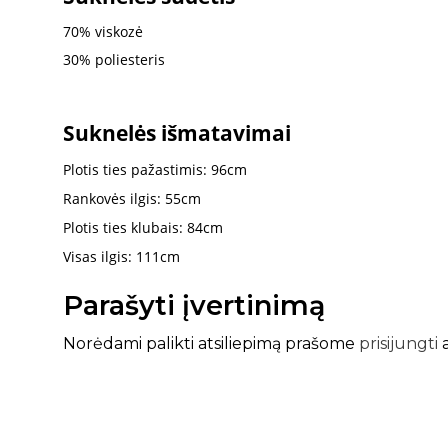
70% viskozė
30% poliesteris
Suknelės išmatavimai
Plotis ties pažastimis: 96cm
Rankovės ilgis: 55cm
Plotis ties klubais: 84cm
Visas ilgis: 111cm
Parašyti įvertinimą
Norėdami palikti atsiliepimą prašome
prisijungti