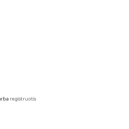
arba
registruotis