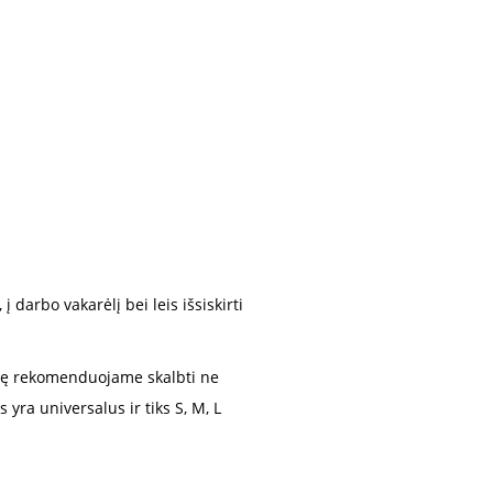
 darbo vakarėlį bei leis išsiskirti
lę rekomenduojame skalbti ne
yra universalus ir tiks S, M, L