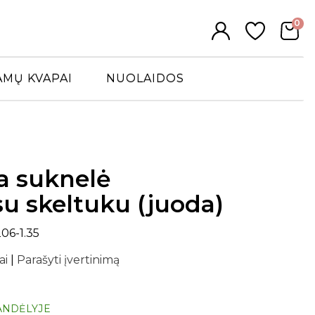
0
AMŲ KVAPAI
NUOLAIDOS
a suknelė
u skeltuku (juoda)
06-1.35
ai
|
Parašyti įvertinimą
ANDĖLYJE