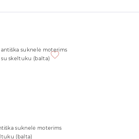
ntiška suknelė moterims
ltuku (balta)