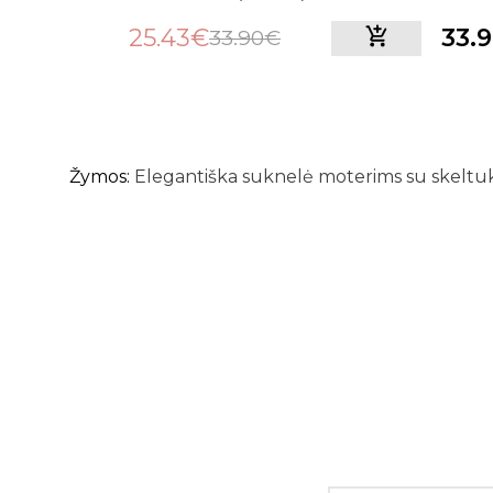
25.43€
33.
33.90€
Žymos:
Elegantiška suknelė moterims su skeltu