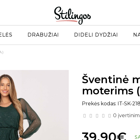
ELĖS
DRABUŽIAI
DIDELI DYDŽIAI
N
A)
Šventinė m
moterims (
Prekės kodas: IT-SK-21
0 įvertinim
39.90€
S