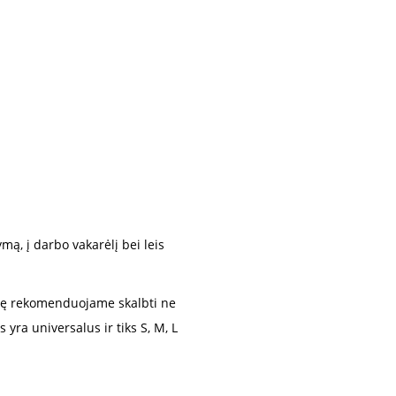
mą, į darbo vakarėlį bei leis
lę rekomenduojame skalbti ne
yra universalus ir tiks S, M, L