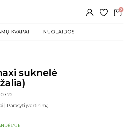
0
AMŲ KVAPAI
NUOLAIDOS
axi suknelė
žalia)
807.22
ai
|
Parašyti įvertinimą
ANDĖLYJE