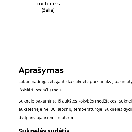
Aprašymas
Labai madinga, elegantiška suknelė puikiai tiks į pasimaty
išsiskirti švenčių metu.
Suknelė pagaminta iš aukštos kokybės medžiagos. Sukne
aukštesnėje nei 30 laipsnių temperatūroje. Suknelės dydis 
dydį nešiojančioms moterims.
Suknelės sudėtis