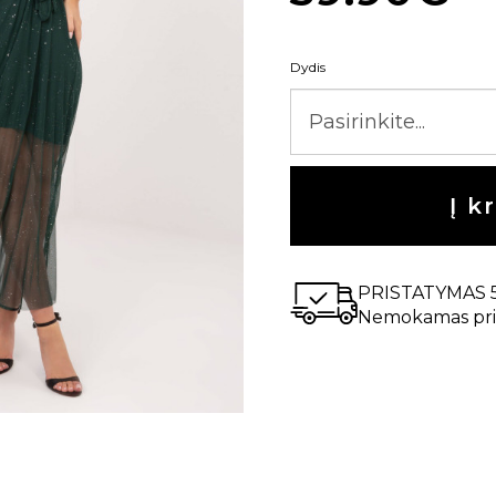
Dydis
Į k
PRISTATYMAS 
Nemokamas pri