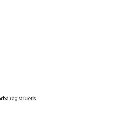
arba
registruotis