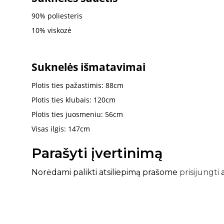
90%
poliesteris
10% viskozė
Suknelės išmatavimai
Plotis ties pažastimis: 88cm
Plotis ties klubais: 120cm
Plotis ties juosmeniu: 56cm
Visas ilgis: 147cm
Parašyti įvertinimą
Norėdami palikti atsiliepimą prašome
prisijungti