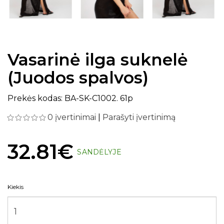
Vasarinė ilga suknelė
(Juodos spalvos)
Prekės kodas: BA-SK-C1002. 61p
0 įvertinimai
|
Parašyti įvertinimą
32.81€
SANDĖLYJE
Kiekis