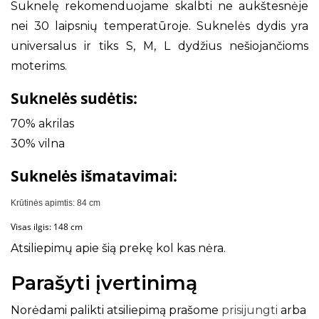
Suknelę rekomenduojame skalbti ne aukštesnėje
nei 30 laipsnių temperatūroje. Suknelės dydis yra
universalus ir tiks S, M, L dydžius nešiojančioms
moterims.
Suknelės sudėtis:
70% akrilas
30% vilna
Suknelės išmatavimai:
Krūtinės apimtis: 84 cm
Visas ilgis: 148 cm
Atsiliepimų apie šią prekę kol kas nėra.
Parašyti įvertinimą
Norėdami palikti atsiliepimą prašome
prisijungti
arba