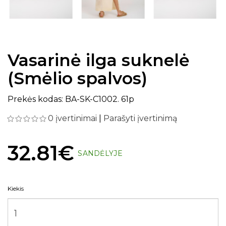
Vasarinė ilga suknelė
(Smėlio spalvos)
Prekės kodas: BA-SK-C1002. 61p
0 įvertinimai
|
Parašyti įvertinimą
32.81€
SANDĖLYJE
Kiekis