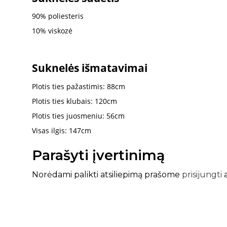
90%
poliesteris
10% viskozė
Suknelės išmatavimai
Plotis ties pažastimis: 88cm
Plotis ties klubais: 120cm
Plotis ties juosmeniu: 56cm
Visas ilgis: 147cm
Parašyti įvertinimą
Norėdami palikti atsiliepimą prašome
prisijungti