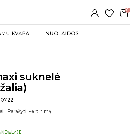
0
AMŲ KVAPAI
NUOLAIDOS
axi suknelė
žalia)
807.22
ai
|
Parašyti įvertinimą
ANDĖLYJE