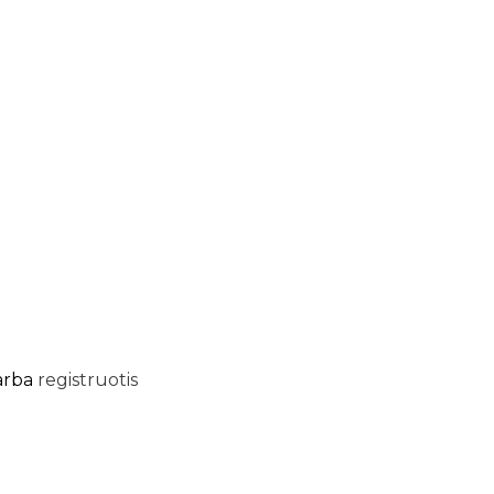
arba
registruotis