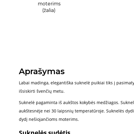
Aprašymas
Labai madinga, elegantiška suknelė puikiai tiks į pasimaty
išsiskirti švenčių metu.
Suknelė pagaminta iš aukštos kokybės medžiagos. Sukne
aukštesnėje nei 30 laipsnių temperatūroje. Suknelės dydis 
dydį nešiojančioms moterims.
Suknelės sudėtis