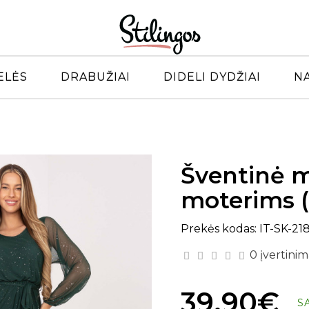
ELĖS
DRABUŽIAI
DIDELI DYDŽIAI
N
Šventinė m
moterims (
Prekės kodas: IT-SK-21
0 įvertinim
39.90€
S