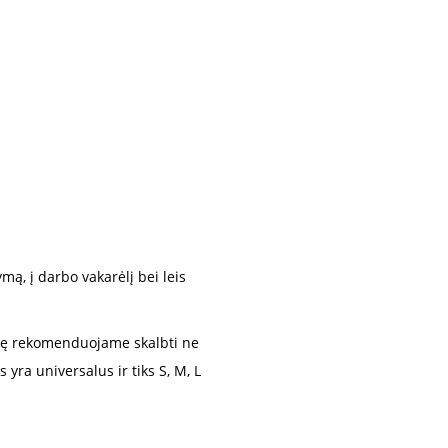
mą, į darbo vakarėlį bei leis
lę rekomenduojame skalbti ne
yra universalus ir tiks S, M, L