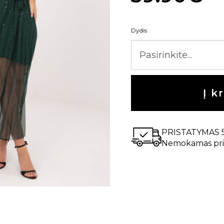
Dydis
Į k
PRISTATYMAS 
Nemokamas pri